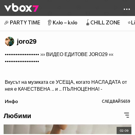
Member of
👾
🎉 PARTY TIME
👂 Клю – клю
🪀CHILL ZONE
⭐Li
joro29
••••••••••••••••••• ›››
ВИДЕО ЕДИТОВЕ JORO29
‹‹‹
•••••••••••••••••••
Вкусът на музиката се УСЕЩА, когато НАСЛАДАТА от
нея е КАЧЕСТВЕНА .. и .. ПЪЛНОЦЕННА! -
Абонирай се..
Инфо
СЛЕДВАЙ
5659
( ако желаеш да получиш нещо, което ще слушаш с
удоволствие и след години!)
Любими
02:09