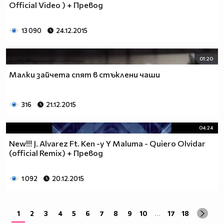
Official Video ) + Превод
13 090
24.12.2015
01:20
Малки зайчета спят в стъклени чаши
316
21.12.2015
04:24
New!!! J. Alvarez Ft. Ken -y Y Maluma - Quiero Olvidar
(official Remix) + Превод
1 092
20.12.2015
1
2
3
4
5
6
7
8
9
10
...
17
18