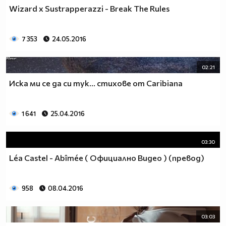
Wizard x Sustrapperazzi - Break The Rules
7 353
24.05.2016
02:21
Иска ми се да си тук... стихове от Caribiana
1 641
25.04.2016
03:30
Léa Castel - Abîmée ( Официално Видео ) (превод)
958
08.04.2016
03:03