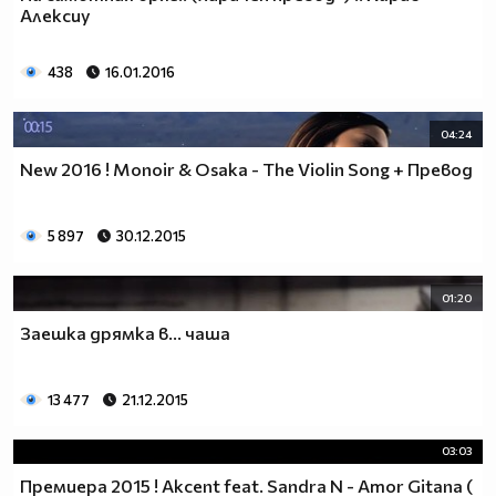
Алексиу
438
16.01.2016
04:24
New 2016 ! Monoir & Osaka - The Violin Song + Превод
5 897
30.12.2015
01:20
Заешка дрямка в… чаша
13 477
21.12.2015
03:03
Премиера 2015 ! Akcent feat. Sandra N - Amor Gitana (