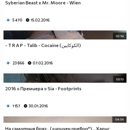
Syberian Beast x Mr. Moore - Wien
5 470
15.02.2016
02:54
- T R A P - Talib - Cocaine (الكوكايين)
23 866
07.02.2016
03:10
2016 » Премиера » Sia - Footprints
1 157
30.01.2016
04:04
На самотния бряг.. (лиричен превод*) .. Харис