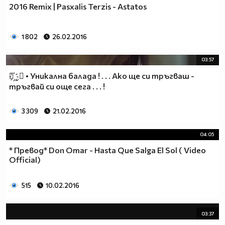
2016 Remix | Pasxalis Terzis - Astatos
1 802
26.02.2016
03:57
☆҉‿↗ • Уникална балада ! . . . Ако ще си тръгваш -
тръгвай си още сега . . . !
3 309
21.02.2016
04:05
* Превод* Don Omar - Hasta Que Salga El Sol ( Video
Official)
515
10.02.2016
03:37