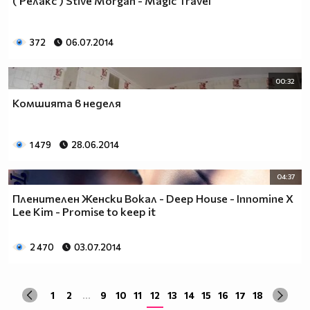
( Релакс ) Stive Morgan - Magic Travel
372
06.07.2014
00:32
Комшията в неделя
1 479
28.06.2014
04:37
Пленителен Женски Вокал - Deep House - Innomine X
Lee Kim - Promise to keep it
2 470
03.07.2014
1
2
...
9
10
11
12
13
14
15
16
17
18