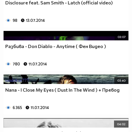
Disclosure feat. Sam Smith - Latch (official video)
98
13.07.2014
03:07
Разбива - Don Diablo - Anytime ( Фен Видео )
780
11.07.2014
03:40
Nana - I Close My Eyes ( Dust In The Wind ) + Превод
6 365
11.07.2014
04:02