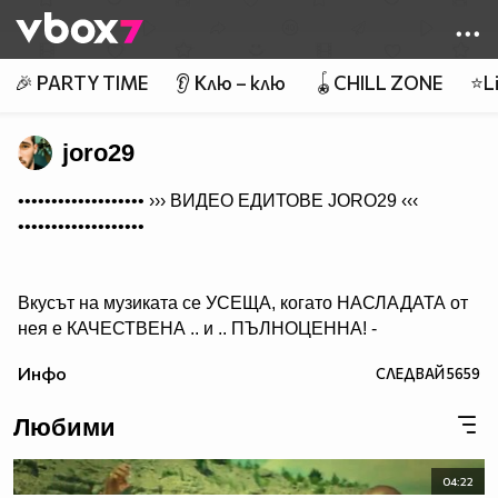
Member of
👾
🎉 PARTY TIME
👂 Клю – клю
🪀CHILL ZONE
⭐Li
joro29
••••••••••••••••••• ›››
ВИДЕО ЕДИТОВЕ JORO29
‹‹‹
•••••••••••••••••••
Вкусът на музиката се УСЕЩА, когато НАСЛАДАТА от
нея е КАЧЕСТВЕНА .. и .. ПЪЛНОЦЕННА! -
Абонирай се..
Инфо
СЛЕДВАЙ
5659
( ако желаеш да получиш нещо, което ще слушаш с
удоволствие и след години!)
Любими
04:22