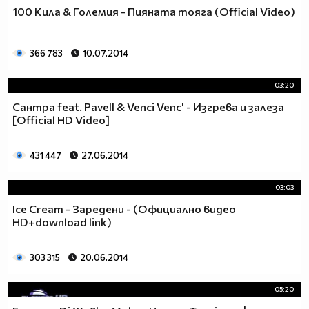
100 Кила & Големия - Пияната тояга (Official Video)
366 783
10.07.2014
03:20
Сантра feat. Pavell & Venci Venc' - Изгрева и залеза
[Official HD Video]
431 447
27.06.2014
03:03
Ice Cream - Заредени - (Официално видео
HD+download link)
303 315
20.06.2014
05:20