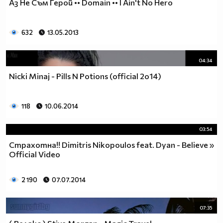
Аз Не Съм Герой •• Domain •• I Ain't No Hero
632
13.05.2013
04:34
Nicki Minaj - Pills N Potions (official 2o14)
118
10.06.2014
03:54
Страхотна!! Dimitris Nikopoulos feat. Dyan - Believe »
Official Video
2 190
07.07.2014
07:35