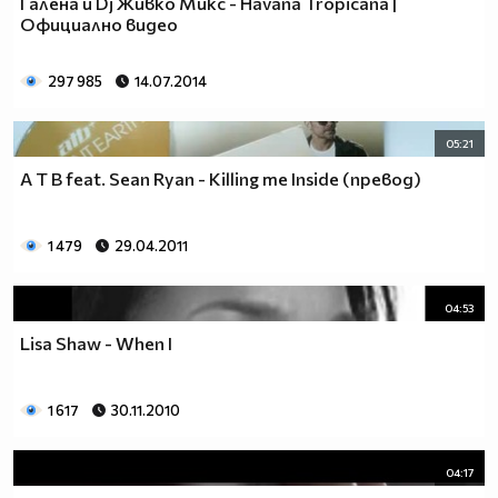
Галена и Dj Живко Микс - Havana Tropicana |
Официално видео
297 985
14.07.2014
05:21
A T B feat. Sean Ryan - Killing me Inside (превод)
1 479
29.04.2011
04:53
Lisa Shaw - When I
1 617
30.11.2010
04:17