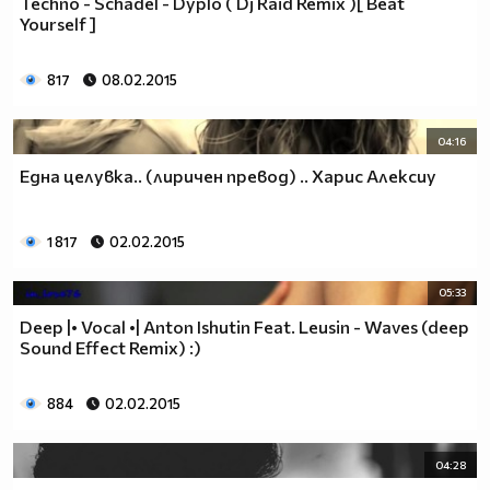
Techno - Schädel - Dyplo ( Dj Raid Remix )[ Beat
Yourself ]
817
08.02.2015
04:16
Една целувка.. (лиричен превод) .. Харис Алексиу
1 817
02.02.2015
05:33
Deep |• Vocal •| Anton Ishutin Feat. Leusin - Waves (deep
Sound Effect Remix) :)
884
02.02.2015
04:28