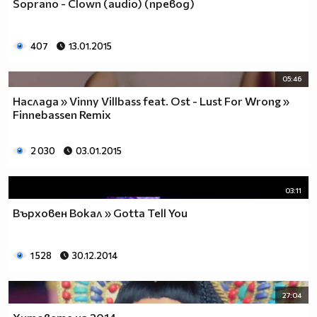
Soprano - Clown (audio) (превод)
407
13.01.2015
05:46
Наслада » Vinny Villbass feat. Ost - Lust For Wrong »
Finnebassen Remix
2 030
03.01.2015
03:11
Върховен Вокал » Gotta Tell You
1 528
30.12.2014
27:04