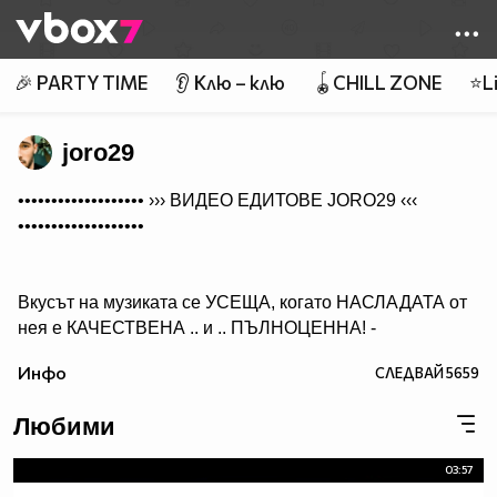
Member of
👾
🎉 PARTY TIME
👂 Клю – клю
🪀CHILL ZONE
⭐Li
joro29
••••••••••••••••••• ›››
ВИДЕО ЕДИТОВЕ JORO29
‹‹‹
•••••••••••••••••••
Вкусът на музиката се УСЕЩА, когато НАСЛАДАТА от
нея е КАЧЕСТВЕНА .. и .. ПЪЛНОЦЕННА! -
Абонирай се..
Инфо
СЛЕДВАЙ
5659
( ако желаеш да получиш нещо, което ще слушаш с
удоволствие и след години!)
Любими
03:57