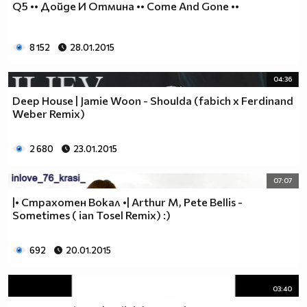
Q5 •• Дойде И Отмина •• Come And Gone ••
8 152
28.01.2015
04:36
Deep House | Jamie Woon - Shoulda (fabich x Ferdinand
Weber Remix)
2 680
23.01.2015
07:07
|• Страхотен Вокал •| Arthur M, Pete Bellis -
Sometimes ( ian Tosel Remix) :)
692
20.01.2015
03:40