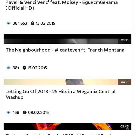
Pavell & Venci Venc' feat. Moisey - Единствената
(Official HD)
384 653
13.02.2015
03:33
The Neighbourhood - #icanteven ft. French Montana
381
15.02.2015
04:31
Letting Go Of 2013 - 25 Hits in a Megamix Central
Mashup
168
09.02.2015
03:46