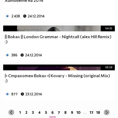
Хитовете на 2014
2 438
24.12.2014
04:32
|| Вокал || London Grammar - Nightcall (alex Hill Remix)
:)
386
24.12.2014
05:28
|• Страхотен Вокал •| Kovary - Missing (original Mix)
:)
877
23.12.2014
1
2
3
4
5
6
7
8
9
10
...
17
18