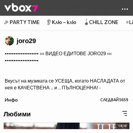
Member of
👾
🎉 PARTY TIME
👂 Клю – клю
🪀CHILL ZONE
⭐Li
joro29
••••••••••••••••••• ›››
ВИДЕО ЕДИТОВЕ JORO29
‹‹‹
•••••••••••••••••••
Вкусът на музиката се УСЕЩА, когато НАСЛАДАТА от
нея е КАЧЕСТВЕНА .. и .. ПЪЛНОЦЕННА! -
Абонирай се..
Инфо
СЛЕДВАЙ
5659
( ако желаеш да получиш нещо, което ще слушаш с
удоволствие и след години!)
Любими
04:56