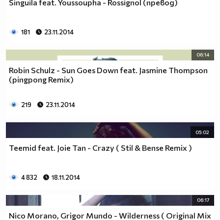
Singuila feat. Youssoupha - Rossignol (превод)
181
23.11.2014
06:14
Robin Schulz - Sun Goes Down feat. Jasmine Thompson
(pingpong Remix)
219
23.11.2014
05:02
Teemid feat. Joie Tan - Crazy ( Stil & Bense Remix )
4 832
18.11.2014
06:17
Nico Morano, Grigor Mundo - Wilderness ( Original Mix