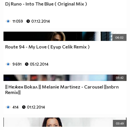
Dj Runo - Into The Blue ( Оriginal Mix )
11 059
07.12.2014
06:02
Route 94 - My Love ( Eyup Celik Remix )
9 691
05.12.2014
05:42
|| Нежен Вокал || Melanie Martinez - Carousel ||snbrn
Remix||
414
01.12.2014
03:49