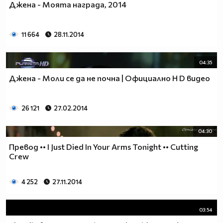
Джена - Моята награда, 2014
11 664
28.11.2014
04:35
Джена - Моли се да не почна | Официално H D видео
26 121
27.02.2014
04:30
Превод •• I Just Died In Your Arms Tonight •• Cutting
Crew
4 252
27.11.2014
03:54