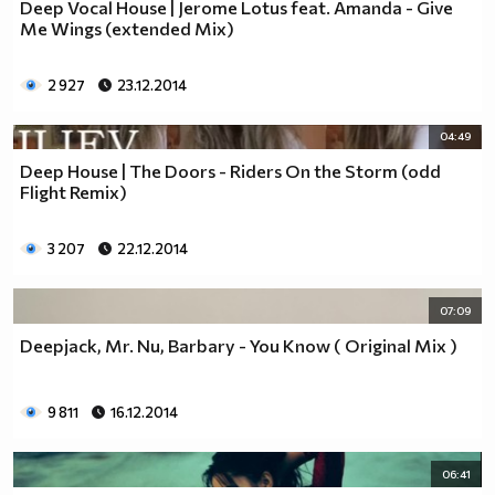
Deep Vocal House | Jerome Lotus feat. Amanda - Give
Me Wings (extended Mix)
2 927
23.12.2014
04:49
Deep House | The Doors - Riders On the Storm (odd
Flight Remix)
3 207
22.12.2014
07:09
Deepjack, Mr. Nu, Barbary - You Know ( Original Mix )
9 811
16.12.2014
06:41