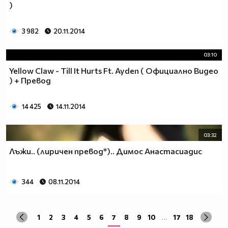
)
3 982
20.11.2014
03:10
Yellow Claw - Till It Hurts Ft. Ayden ( Официално Видео
) + Превод
14 425
14.11.2014
03:32
Лъжи.. (лиричен превод*).. Димос Анастасиадис
344
08.11.2014
1
2
3
4
5
6
7
8
9
10
...
17
18