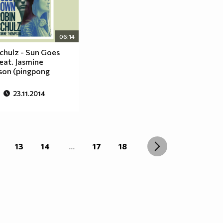
06:14
chulz - Sun Goes
eat. Jasmine
on (pingpong
23.11.2014
13
14
...
17
18