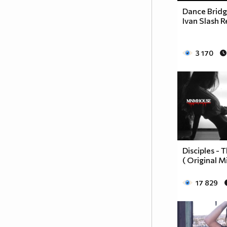
Dance Bridge
Ivan Slash R
3 170
Disciples -
( Original M
17 829