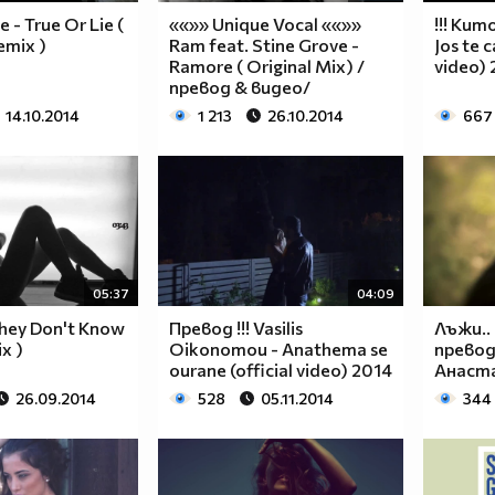
 - True Or Lie (
««»» Unique Vocal ««»»
!!! Kumo
emix )
Ram feat. Stine Grove -
Jos te 
Ramore ( Original Mix) /
video)
превод & видео/
14.10.2014
1 213
26.10.2014
667
05:37
04:09
 They Don't Know
Превод !!! Vasilis
Лъжи..
ix )
Oikonomou - Anathema se
превод
ourane (official video) 2014
Анаст
26.09.2014
528
05.11.2014
344