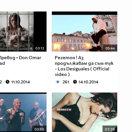
03:12
05:44
 Превод • Don Omar
Регетон ! Аз
dad
продължавам да съм тук
- Los Desiguales ( Official
video )
2
11.10.2014
261
14.10.2014
03:50
07:28