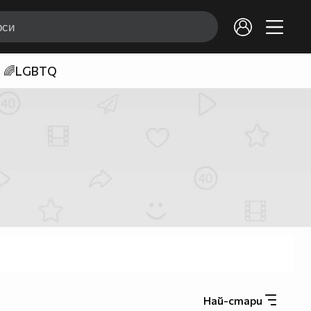
🌈LGBTQ
Най-стари