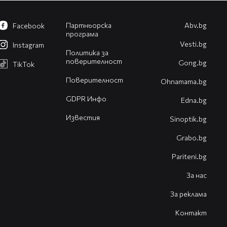
Партньорска
Abv.bg
Facebook
програма
Vesti.bg
Instagram
Политика за
поверителност
Gong.bg
TikTok
Поверителност
Оhnamama.bg
GDPR Инфо
Edna.bg
Известия
Sinoptik.bg
Grabo.bg
Pariteni.bg
За нас
За реклама
Контакт