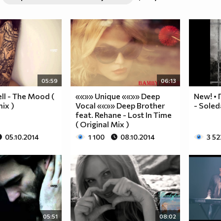
05:59
06:13
ll - The Mood (
««»» Unique ««»» Deep
Nеw! •
ix )
Vocal ««»» Deep Brother
- Sole
feat. Rehane - Lost In Time
( Original Mix )
05.10.2014
1 100
08.10.2014
3 52
05:51
08:02