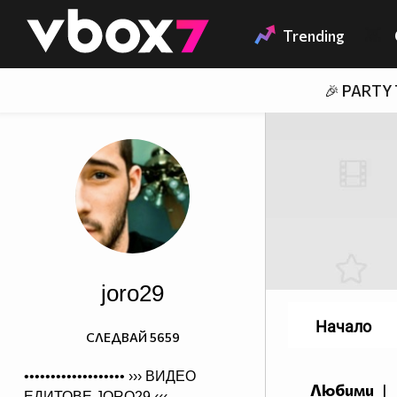
Member of
👾
Trending
🎉 PARTY
joro29
Начало
СЛЕДВАЙ
5659
••••••••••••••••••• ›››
ВИДЕО
Любими
|
ЕДИТОВЕ JORO29
‹‹‹