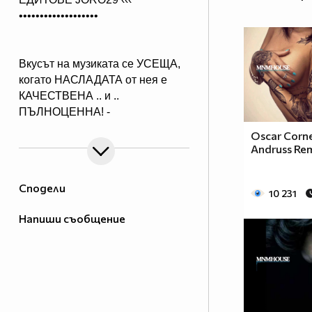
•••••••••••••••••••
Вкусът на музиката се УСЕЩА,
когато НАСЛАДАТА от нея е
КАЧЕСТВЕНА .. и ..
ПЪЛНОЦЕННА! -
Абонирай се..
Oscar Corne
( ако желаеш да получиш нещо,
Andruss Rem
което ще слушаш с удоволствие
и след години!)
Сподели
10 231
Напиши съобщение