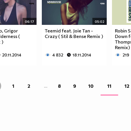
06:17
05:02
, Grigor
Teemid feat. Joie Tan -
Robin S
derness (
Crazy ( Stil & Bense Remix )
Down f
 )
Thomps
Remix)
20.11.2014
4 832
18.11.2014
219
1
2
...
8
9
10
11
12