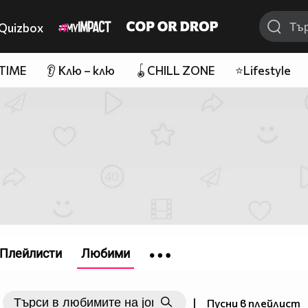
Quizbox
 TIME
👂 Клю – клю
🪀CHILL ZONE
⭐Lifestyle
Плейлисти
Любими
|
Пусни в плейлист