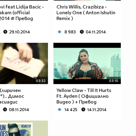
vi feat Lidija Bacic -
Chris Willis, Crazibiza -
cakam (official
Lonely One ( Аnton Ishutin
 2014 # Превод
Remix )
29.10.2014
8 983
04.11.2014
03:32
03:10
 (лиричен
Yellow Claw - Till It Hurts
*).. Димос
Ft. Ayden ( Официално
асиадис
Видео ) + Превод
08.11.2014
14 425
14.11.2014