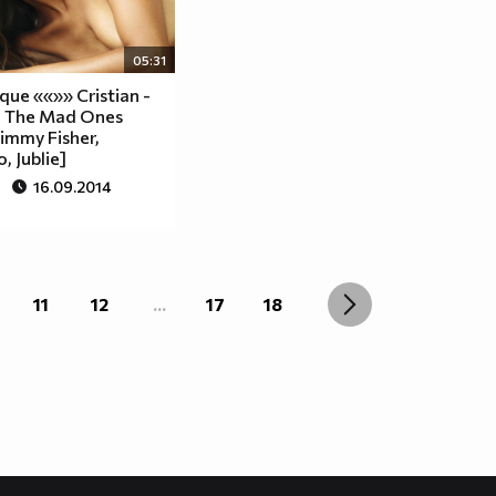
05:31
que ««»» Cristian -
 - The Mad Ones
Timmy Fisher,
 Jublie]
16.09.2014
11
12
...
17
18