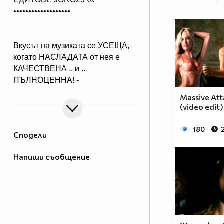
•••••••••••••••••••
Вкусът на музиката се УСЕЩА,
когато НАСЛАДАТА от нея е
КАЧЕСТВЕНА .. и ..
ПЪЛНОЦЕННА! -
Абонирай се..
Massive Att
( ако желаеш да получиш нещо,
(video edit)
което ще слушаш с удоволствие
и след години!)
180
Сподели
Напиши съобщение