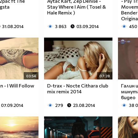
pac ft The
Aytac Kart, Zep Denise -
- Psy T
gsta
Stay Where I Aim ( Tosel &
Moveme
Hale Remix )
Bender 
Origina
31.08.2014
3 863
03.09.2014
450
03:54
07:28
n - I Will Follow
D-trax - Nocte Cithara club
Галин 
mix remix 2014
минута
видео
07.09.2014
279
23.08.2014
38 