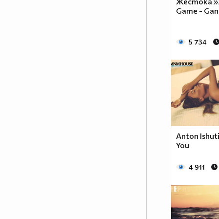
Жестока »2
Game - Gan
5 734
Anton Ishuti
You
4 911