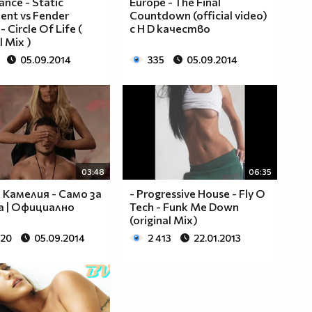
rance - Static
Europe - The Final
nt vs Fender
Countdown (official video)
- Circle Of Life (
с H D качество
l Mix )
05.09.2014
335
05.09.2014
03:48
06:35
и Камелия - Само за
- Progressive House - Fly O
 | Официално
Tech - Funk Me Down
(original Mix)
020
05.09.2014
2 413
22.01.2013