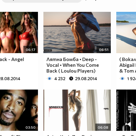
06:17
06:51
ack - Angel
Лятна Бомба • Deep -
( Вокал
Vocal • When You Come
Abigail
Back ( Loulou Players)
& Tom A
28.08.2014
4 232
29.08.2014
1 92
03:50
06:08