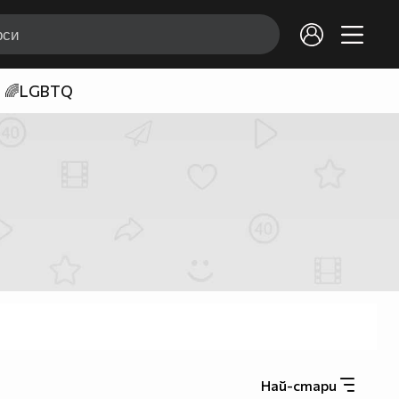
🌈LGBTQ
Най-стари