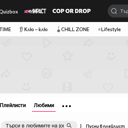
Quizbox
 TIME
👂 Клю – клю
🪀CHILL ZONE
⭐Lifestyle
Плейлисти
Любими
|
Пусни в плейлист