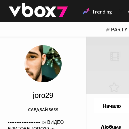
Member of
👾
Trending
🎉 PARTY
joro29
Начало
СЛЕДВАЙ
5659
••••••••••••••••••• ›››
ВИДЕО
Любими
|
ЕДИТОВЕ JORO29
‹‹‹