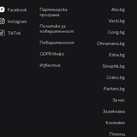
Партньорска
Abv.bg
Facebook
програма
Vesti.bg
Instagram
Политика за
поверителност
Gong.bg
TikTok
Поверителност
Оhnamama.bg
GDPR Инфо
Edna.bg
Известия
Sinoptik.bg
Grabo.bg
Pariteni.bg
За нас
За реклама
Контакт
Помощ