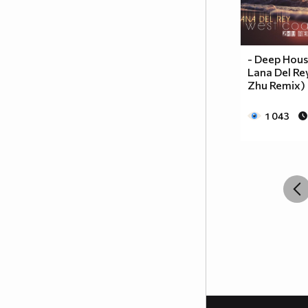
- Deep Hous
Lana Del Re
Zhu Remix)
1 043