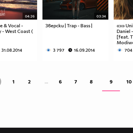
04:26
03:34
e & Vocal -
Зверски | Trap - Bass |
«»» Uni
y - West Coast (
Daniel
[feat. 
Modiwo,
31.08.2014
3 797
16.09.2014
704
1
2
...
6
7
8
9
10