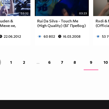
03:32
03:23
 Muden &
Rui Da Silva - Touch Me
Rxdi & 
 Мене не,
(High Quality) (БГ Превод)
(Offici
22.06.2012
60 802
16.03.2008
53 7
1
2
...
6
7
8
9
10