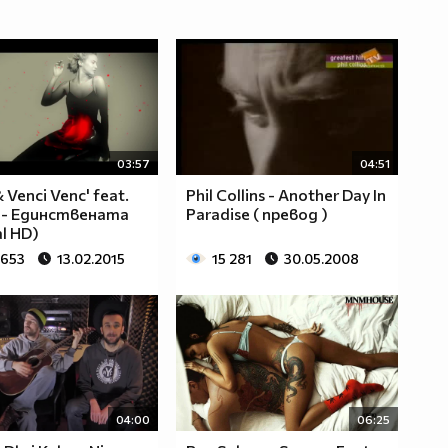
03:57
04:51
& Venci Venc' feat.
Phil Collins - Another Day In
 - Единствената
Paradise ( превод )
al HD)
 653
13.02.2015
15 281
30.05.2008
04:00
06:25