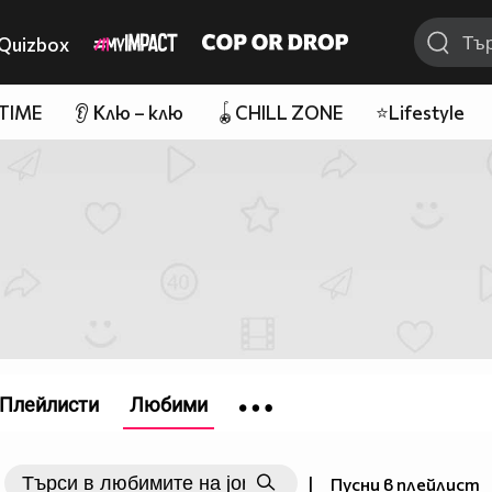
Quizbox
 TIME
👂 Клю – клю
🪀CHILL ZONE
⭐Lifestyle
Плейлисти
Любими
|
Пусни в плейлист