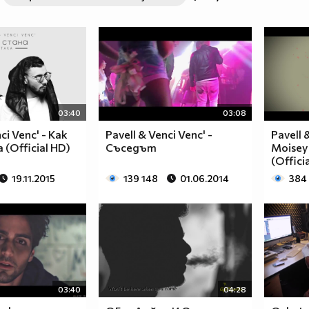
03:40
03:08
ci Venc' - Как
Pavell & Venci Venc' -
Pavell 
(Official HD)
Съседът
Moisey
(Offici
19.11.2015
139 148
01.06.2014
384
03:40
04:28