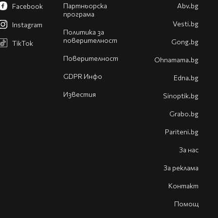
Партньорска
Abv.bg
Facebook
програма
Vesti.bg
Instagram
Политика за
поверителност
Gong.bg
TikTok
Поверителност
Оhnamama.bg
GDPR Инфо
Edna.bg
Известия
Sinoptik.bg
Grabo.bg
Pariteni.bg
За нас
За реклама
Контакт
Помощ