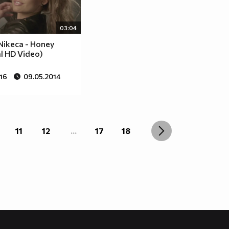
03:04
Nikeca - Honey
al HD Video)
16
09.05.2014
11
12
...
17
18