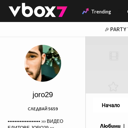
Member of
👾
Trending
🎉 PARTY
joro29
Начало
СЛЕДВАЙ
5659
••••••••••••••••••• ›››
ВИДЕО
Любими
|
ЕДИТОВЕ JORO29
‹‹‹