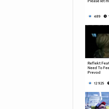
Please let 
489
Reflekt Feat
Need To Fee
Prevod
12 925