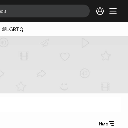
🌈LGBTQ
Име