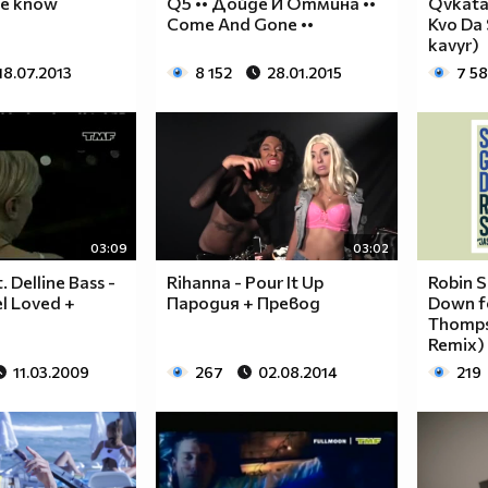
me know
Q5 •• Дойде И Отмина ••
Qvkata 
Come And Gone ••
Kvo Da 
kavyr)
18.07.2013
8 152
28.01.2015
7 5
03:09
03:02
. Delline Bass -
Rihanna - Pour It Up
Robin S
l Loved +
Пародия + Превод
Down f
Thomps
Remix)
11.03.2009
267
02.08.2014
219