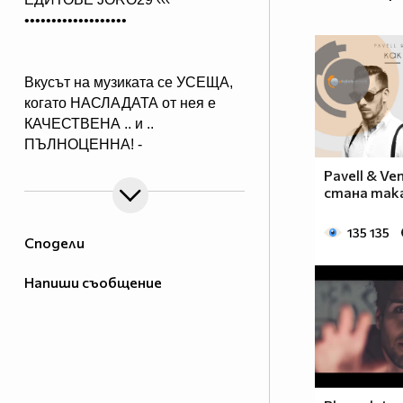
•••••••••••••••••••
Вкусът на музиката се УСЕЩА,
когато НАСЛАДАТА от нея е
КАЧЕСТВЕНА .. и ..
ПЪЛНОЦЕННА! -
Абонирай се..
Pavell & Ven
( ако желаеш да получиш нещо,
стана така 
което ще слушаш с удоволствие
и след години!)
135 135
Сподели
Напиши съобщение