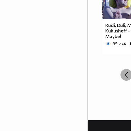
Rudi, Duli,
Kukusheff -
Maybe!
35 774