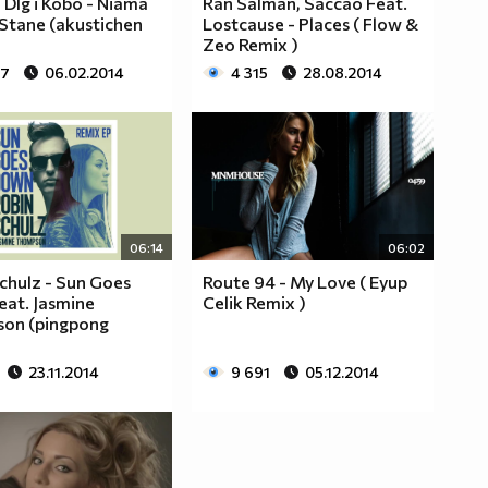
Dlg i Kobo - Niama
Ran Salman, Saccao Feat.
Stane (akustichen
Lostcause - Places ( Flow &
Zeo Remix )
87
06.02.2014
4 315
28.08.2014
06:14
06:02
chulz - Sun Goes
Route 94 - My Love ( Eyup
eat. Jasmine
Celik Remix )
on (pingpong
23.11.2014
9 691
05.12.2014