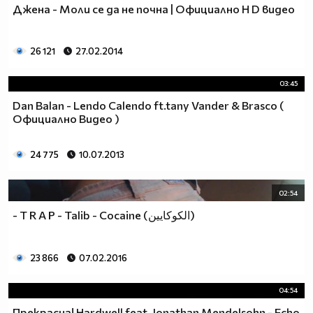
Джена - Моли се да не почна | Официално H D видео
26 121
27.02.2014
03:45
Dan Balan - Lendo Calendo ft.tany Vander & Brasco (
Официално Видео )
24 775
10.07.2013
02:54
- T R A P - Talib - Cocaine (الكوكايين)
23 866
07.02.2016
04:54
Прекрасна! Hardwell feat. Jonathan Mendelsohn - Echo