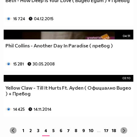
Beth - How Deep Is Your Love ( Видео Едит ) + Превод
16 724
04.12.2015
04:51
Phil Collins - Another Day In Paradise ( превод )
15 281
30.05.2008
03:10
Yellow Claw - Till It Hurts Ft. Ayden ( Официално Видео
) + Превод
14 425
14.11.2014
1
2
3
4
5
6
7
8
9
10
...
17
18