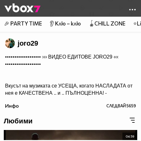
Member of
👾
🎉 PARTY TIME
👂 Клю – клю
🪀CHILL ZONE
⭐Li
joro29
••••••••••••••••••• ›››
ВИДЕО ЕДИТОВЕ JORO29
‹‹‹
•••••••••••••••••••
Вкусът на музиката се УСЕЩА, когато НАСЛАДАТА от
нея е КАЧЕСТВЕНА .. и .. ПЪЛНОЦЕННА! -
Абонирай се..
Инфо
СЛЕДВАЙ
5659
( ако желаеш да получиш нещо, което ще слушаш с
удоволствие и след години!)
Любими
04:59