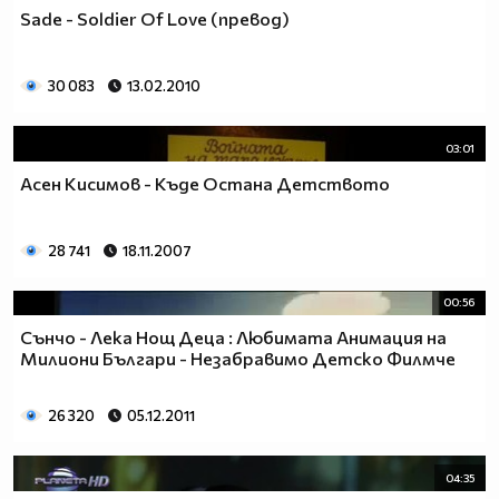
Sade - Soldier Of Love (превод)
30 083
13.02.2010
03:01
Асен Кисимов - Къде Остана Детството
28 741
18.11.2007
00:56
Сънчо - Лека Нощ Деца : Любимата Анимация на
Милиони Българи - Незабравимо Детско Филмче
26 320
05.12.2011
04:35