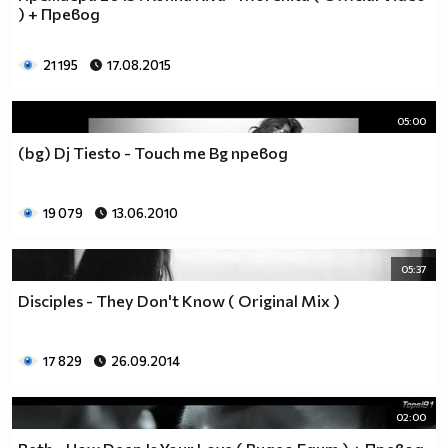
) + Превод
21 195
17.08.2015
05:00
(bg) Dj Tiesto - Touch me Bg превод
19 079
13.06.2010
05:37
Disciples - They Don't Know ( Original Mix )
17 829
26.09.2014
02:00