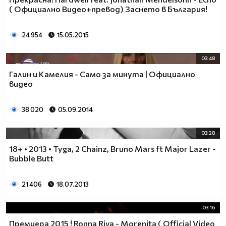
( Официално Видео+превод) Заснето в България!
24 954
15.05.2015
03:48
Галин и Камелия - Само за минута | Официално
видео
38 020
05.09.2014
03:28
18+ • 2013 • Tyga, 2 Chainz, Bruno Mars ft Major Lazer -
Bubble Butt
21 406
18.07.2013
03:16
Премиера 2015 ! Ronna Riva - Morenita ( Official Video