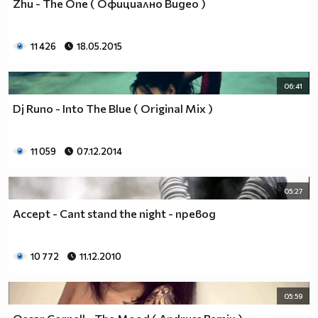
Zhu - The One ( Официално Видео )
11 426
18.05.2015
06:41
Dj Runo - Into The Blue ( Оriginal Mix )
11 059
07.12.2014
05:27
Accept - Cant stand the night - превод
10 772
11.12.2010
05:59