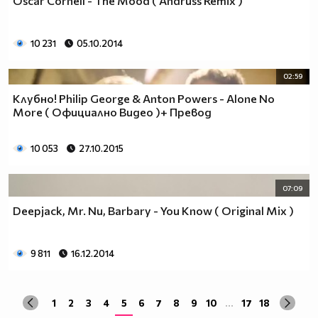
Oscar Cornell - The Mood ( Andruss Remix )
10 231
05.10.2014
02:59
Клубно! Philip George & Anton Powers - Alone No
More ( Официално Видео )+ Превод
10 053
27.10.2015
07:09
Deepjack, Mr. Nu, Barbary - You Know ( Original Mix )
9 811
16.12.2014
1
2
3
4
5
6
7
8
9
10
...
17
18