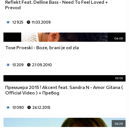
Reflekt Feat. Delline Bass - Need To Feel Loved +
Prevod
12 925
11.03.2009
04:09
Tose Proeski - Boze, brani je od zla
13 209
27.09.2010
03:03
Премиера 2015 ! Akcent feat. Sandra N - Amor Gitana (
Official Video ) + Превод
13 090
24.12.2015
04:29