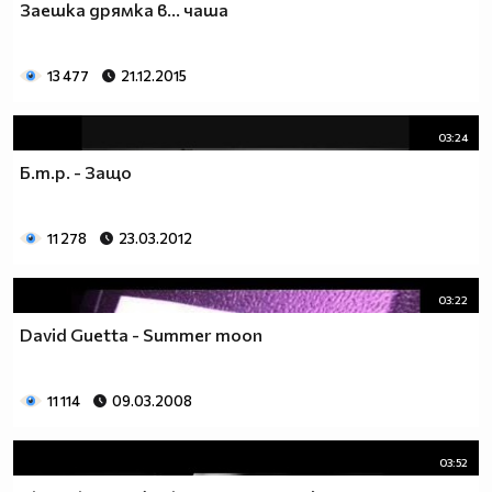
Заешка дрямка в… чаша
13 477
21.12.2015
03:24
Б.т.р. - Защо
11 278
23.03.2012
03:22
David Guetta - Summer moon
11 114
09.03.2008
03:52