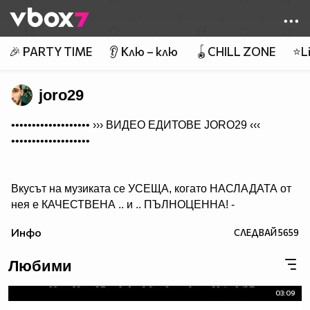
Member of
👾
🎉 PARTY TIME
👂 Клю – клю
🪀CHILL ZONE
⭐Li
joro29
••••••••••••••••••• ›››
ВИДЕО ЕДИТОВЕ JORO29
‹‹‹
•••••••••••••••••••
Вкусът на музиката се УСЕЩА, когато НАСЛАДАТА от
нея е КАЧЕСТВЕНА .. и .. ПЪЛНОЦЕННА! -
Абонирай се..
Инфо
СЛЕДВАЙ
5659
( ако желаеш да получиш нещо, което ще слушаш с
удоволствие и след години!)
Любими
03:09