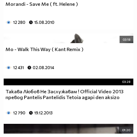
Morandi - Save Me ( ft. Helene )
12 280
15.08.2010
03:18
Mo - Walk This Way ( Kant Remix )
12 431
02.08.2014
03:28
Такава Любов Не Заслужавам ! Official Video 2013
превод Pantelis Pantelidis Tetoia agapi den aksizo
12 790
19.12.2013
01:20