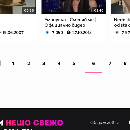
00:56
03:40
Емануела - Сменяй ме |
Nedeljk
Официално видео
od stak
19.06.2007
7 050
27.10.2015
7 9
1
2
3
4
5
6
7
8
Общи условия