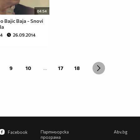
04:54
o Bajic Baja - Snovi
la
74
26.09.2014
9
10
...
17
18
Партньорска
Abv.bg
Facebook
програма