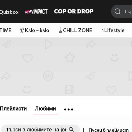
Quizbox
 TIME
👂 Клю – клю
🪀CHILL ZONE
⭐Lifestyle
Плейлисти
Любими
|
Пусни в плейлист