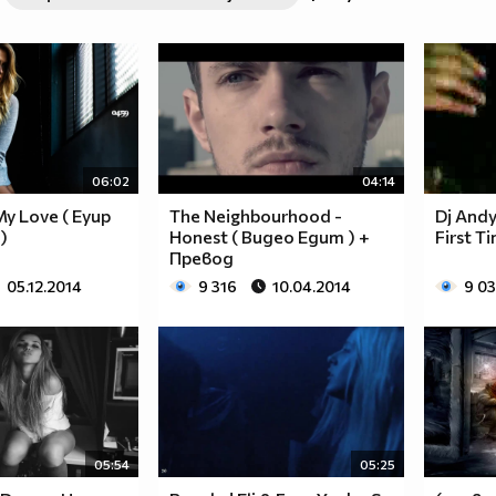
06:02
04:14
My Love ( Eyup
The Neighbourhood -
Dj Andy
)
Honest ( Видео Едит ) +
First T
Превод
05.12.2014
9 316
10.04.2014
9 0
05:54
05:25