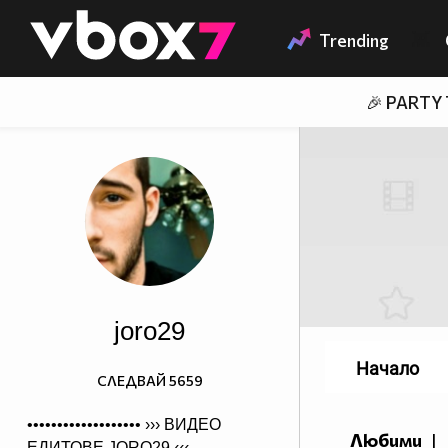
Member of
👾
Trending
🎉 PARTY
joro29
Начало
СЛЕДВАЙ
5659
••••••••••••••••••• ›››
ВИДЕО
Любими
|
ЕДИТОВЕ JORO29
‹‹‹