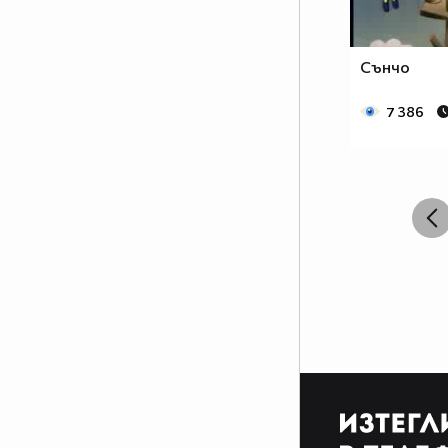
Сънчо
7 386