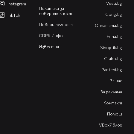
Vesti.bg
Instagram
Политика за
поверителност
Gong.bg
TikTok
Поверителност
Оhnamama.bg
GDPR Инфо
Edna.bg
Известия
Sinoptik.bg
Grabo.bg
Pariteni.bg
За нас
За реклама
Контакт
Помощ
VBox7 блог