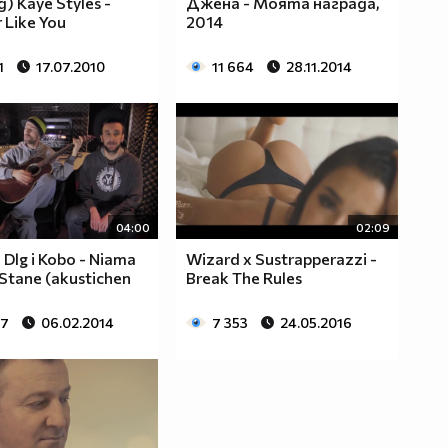
) Kaye Styles -
Джена - Моята награда,
 Like You
2014
1
17.07.2010
11 664
28.11.2014
04:00
02:09
Dlg i Kobo - Niama
Wizard x Sustrapperazzi -
Stane (akustichen
Break The Rules
87
06.02.2014
7 353
24.05.2016