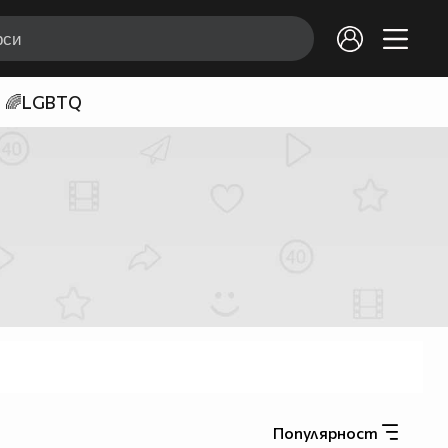
🌈LGBTQ
Популярност