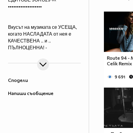
•••••••••••••••••••
Вкусът на музиката се УСЕЩА,
когато НАСЛАДАТА от нея е
КАЧЕСТВЕНА .. и ..
ПЪЛНОЦЕННА! -
Абонирай се..
Route 94 - 
( ако желаеш да получиш нещо,
Celik Remix 
което ще слушаш с удоволствие
и след години!)
9 691
Сподели
Напиши съобщение