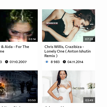
03:14
07:28
 & Aida - For The
Chris Willis, Crazibiza -
ime
Lonely One ( Аnton Ishutin
Remix )
33
07.10.2007
8 983
04.11.2014
03:50
03:49