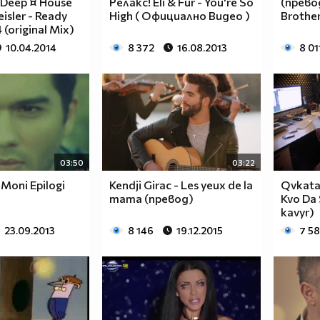
 Deep ¤ House
Релакс! Eli & Fur - You're So
(превод
isler - Ready
High ( Официално Видео )
Brother
 (original Mix)
10.04.2014
8 372
16.08.2013
8 01
03:50
03:22
 Moni Epilogi
Kendji Girac - Les yeux de la
Qvkata 
mama (превод)
Kvo Da 
kavyr)
23.09.2013
8 146
19.12.2015
7 5