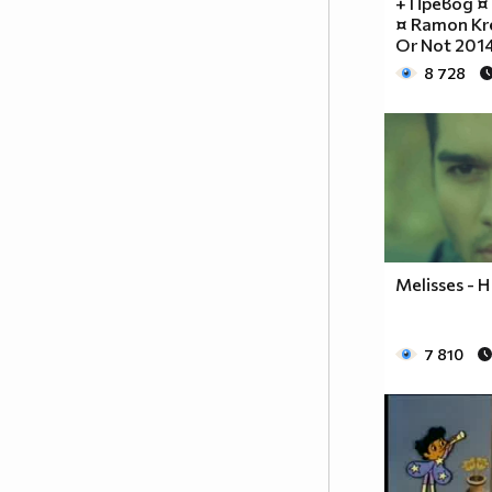
+ Превод ¤
¤ Ramon Kre
Or Not 2014
8 728
Melisses - H
7 810