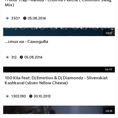
Mix)
3 507
05.08.2014
03:57
...стих на - Самодива
312
05.08.2014
04:07
100 Kila feat. Dj Emotion & Dj Diamondz - Slivenskiat
Kashkaval (sliven Yellow Cheese)
1 303 390
30.10.2013
03:35