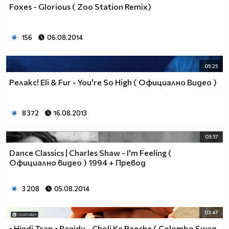
Foxes - Glorious ( Zoo Station Remix)
156
06.08.2014
05:25
Релакс! Eli & Fur - You're So High ( Официално Видео )
8 372
16.08.2013
03:57
Dance Classics | Charles Shaw - I'm Feeling (
Официално видео ) 1994 + Превод
3 208
05.08.2014
03:47
• Hindi Trap • Ranidu - Choli Ke Peeche ( Colombo Swag