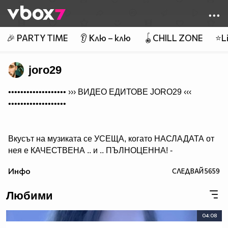
Member of
👾
🎉 PARTY TIME
👂 Клю – клю
🪀CHILL ZONE
⭐Li
joro29
••••••••••••••••••• ›››
ВИДЕО ЕДИТОВЕ JORO29
‹‹‹
•••••••••••••••••••
Вкусът на музиката се УСЕЩА, когато НАСЛАДАТА от
нея е КАЧЕСТВЕНА .. и .. ПЪЛНОЦЕННА! -
Абонирай се..
Инфо
СЛЕДВАЙ
5659
( ако желаеш да получиш нещо, което ще слушаш с
удоволствие и след години!)
Любими
04:08