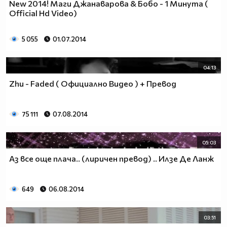
New 2014! Маги Джанаварова & Бобо - 1 Минута (
Official Hd Video)
5 055
01.07.2014
04:13
Zhu - Faded ( Официално Видео ) + Превод
75 111
07.08.2014
05:03
Аз все още плача.. (лиричен превод) .. Илзе Де Ланж
649
06.08.2014
03:51