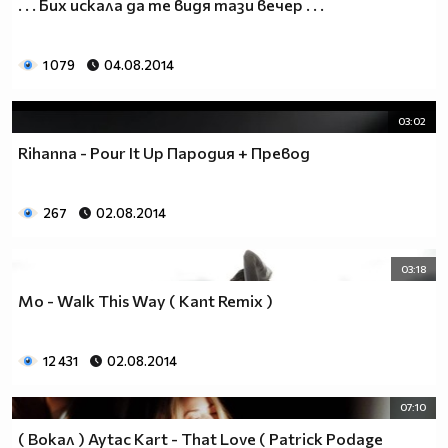
. . . Бих искала да те видя тази вечер . . .
1 079
04.08.2014
03:02
Rihanna - Pour It Up Пародия + Превод
267
02.08.2014
03:18
Mo - Walk This Way ( Kant Remix )
12 431
02.08.2014
07:10
( Вокал ) Aytac Kart - That Love ( Patrick Podage