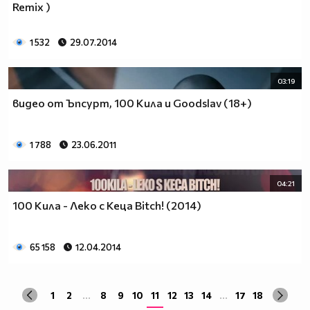
Remix )
1 532
29.07.2014
03:19
видео от Ъпсурт, 100 Кила и Goodslav (18+)
1 788
23.06.2011
04:21
100 Кила - Леко с Кеца Bitch! (2014)
65 158
12.04.2014
1
2
...
8
9
10
11
12
13
14
...
17
18