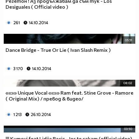
Регетон ! Аз продължавам да съм тук - Los
Desiguales ( Official video )
261
14.10.2014
05:51
Dance Bridge - True Or Lie ( Ivan Slash Remix )
3 170
14.10.2014
08:02
««»» Unique Vocal ««»» Ram feat. Stine Grove - Ramore
( Original Mix) / превод & видео/
1 213
26.10.2014
03:50
!!! Kumovi feat Lidija Bacic - Jos te cakam (official video)