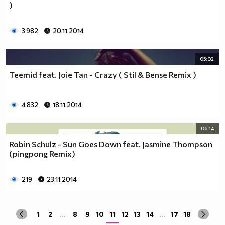
)
3 982
20.11.2014
05:02
Teemid feat. Joie Tan - Crazy ( Stil & Bense Remix )
4 832
18.11.2014
06:14
Robin Schulz - Sun Goes Down feat. Jasmine Thompson
(pingpong Remix)
219
23.11.2014
1
2
...
8
9
10
11
12
13
14
...
17
18