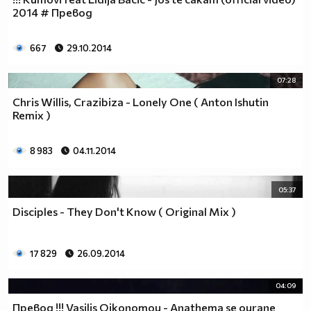
2014 # Превод
667
29.10.2014
07:28
Chris Willis, Crazibiza - Lonely One ( Аnton Ishutin
Remix )
8 983
04.11.2014
05:37
Disciples - They Don't Know ( Original Mix )
17 829
26.09.2014
04:09
Превод !!! Vasilis Oikonomou - Anathema se ourane