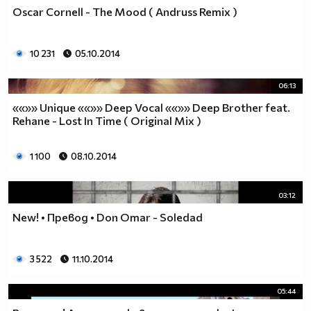
Oscar Cornell - The Mood ( Andruss Remix )
10 231
05.10.2014
06:13
««»» Unique ««»» Deep Vocal ««»» Deep Brother feat.
Rehane - Lost In Time ( Original Mix )
1 100
08.10.2014
03:12
Nеw! • Превод • Don Omar - Soledad
3 522
11.10.2014
05:44