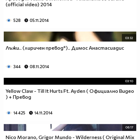
(official video) 2014
528
05.11.2014
03:32
Лъжи.. (лиричен превод*).. Димос Анастасиадис
344
08.11.2014
03:10
Yellow Claw - Till It Hurts Ft. Ayden ( Официално Видео
) + Превод
14 425
14.11.2014
06:17
Nico Morano, Grigor Mundo - Wilderness ( Original Mix