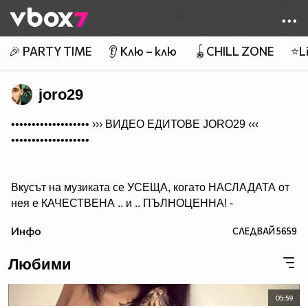
Member of
👾
🎉 PARTY TIME
👂 Клю – клю
🪀CHILL ZONE
⭐Li
joro29
••••••••••••••••••• ›››
ВИДЕО ЕДИТОВЕ JORO29
‹‹‹
•••••••••••••••••••
Вкусът на музиката се УСЕЩА, когато НАСЛАДАТА от
нея е КАЧЕСТВЕНА .. и .. ПЪЛНОЦЕННА! -
Абонирай се..
Инфо
СЛЕДВАЙ
5659
( ако желаеш да получиш нещо, което ще слушаш с
удоволствие и след години!)
Любими
05:59