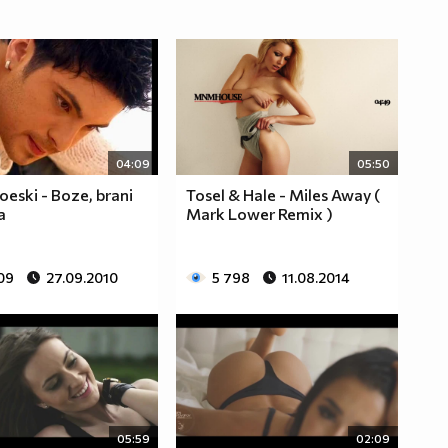
04:09
05:50
oeski - Boze, brani
Tosel & Hale - Miles Away (
a
Мark Lower Remix )
09
27.09.2010
5 798
11.08.2014
05:59
02:09