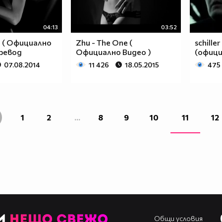
04:13
03:52
d ( Официално
Zhu - The One (
schiller 
Превод
Официално Видео )
(офици
07.08.2014
11 426
18.05.2015
475
1
2
...
8
9
10
11
12
Общи условия