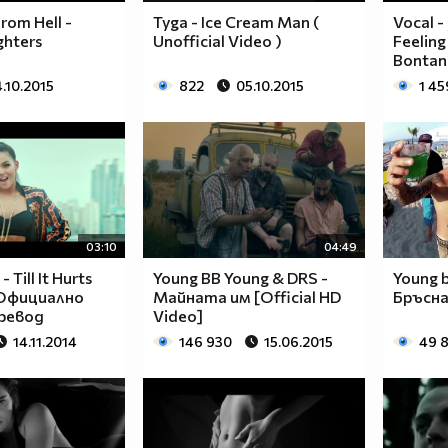
rom Hell -
Tyga - Ice Cream Man (
Vocal -
ghters
Unofficial Video )
Feeling
Bontan
4.10.2015
822
05.10.2015
1 45
03:10
04:49
 Till It Hurts
Young BB Young & DRS -
Young b
( Официално
Майната им [Official HD
Бръсна
Превод
Video]
14.11.2014
146 930
15.06.2015
49 