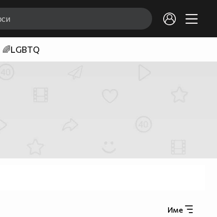
🌈LGBTQ
Име