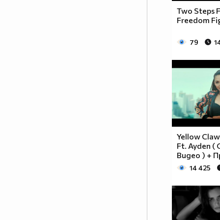
Two Steps F
Freedom Fi
79
1
Yellow Claw -
Ft. Ayden 
Видео ) + 
14 425