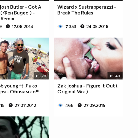
 Josh Butler - Got A
Wizard x Sustrapperazzi -
 ( Фен Видео ) -
Break The Rules
 Remix
9
17.06.2014
7 353
24.05.2016
03:28
05:49
b young ft. Янко
Zak Joshua - Figure It Out (
ря - Обичам го!!!
Original Mix )
815
27.07.2012
468
27.09.2015