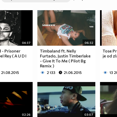
04:37
06:32
- Prisoner
Timbaland ft. Nelly
Tose Pr
l Rey ( A U D I
Furtado, Justin Timberlake
je od zl
- Give It To Me ( Pilot Bg
Remix )
21.08.2015
2 133
21.06.2015
13 2
02:26
03:07