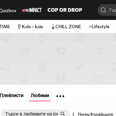
Quizbox
 TIME
👂 Клю – клю
🪀CHILL ZONE
⭐Lifestyle
Плейлисти
Любими
|
Пусни в плейлист