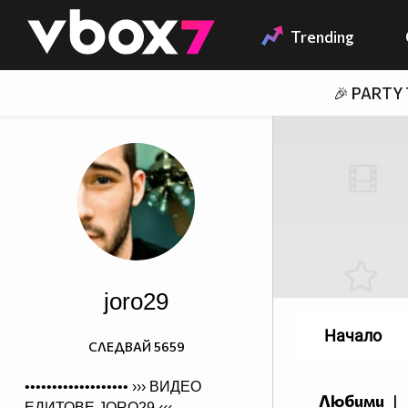
Member of
👾
Trending
🎉 PARTY
joro29
Начало
СЛЕДВАЙ
5659
••••••••••••••••••• ›››
ВИДЕО
Любими
|
ЕДИТОВЕ JORO29
‹‹‹