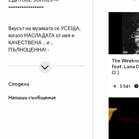
•••••••••••••••••••
Вкусът на музиката се УСЕЩА,
когато НАСЛАДАТА от нея е
КАЧЕСТВЕНА .. и ..
ПЪЛНОЦЕННА! -
Абонирай се..
The Weeknd 
( ако желаеш да получиш нещо,
feat. Lana De
което ще слушаш с удоволствие
O )
и след години!)
Сподели
5 541
Напиши съобщение