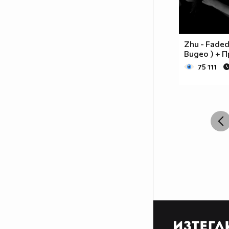
Zhu - Fade
Видео ) + 
75 111