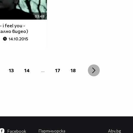
03:48
- i feel you -
ално видео)
14.10.2015
13
14
...
17
18
Партньорска
Abv.bg
Facebook