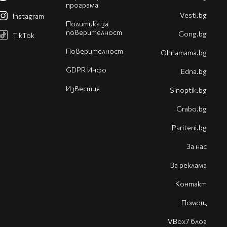
програма
Vesti.bg
Instagram
Политика за
поверителност
Gong.bg
TikTok
Поверителност
Оhnamama.bg
GDPR Инфо
Edna.bg
Известия
Sinoptik.bg
Grabo.bg
Pariteni.bg
За нас
За реклама
Контакт
Помощ
VBox7 блог