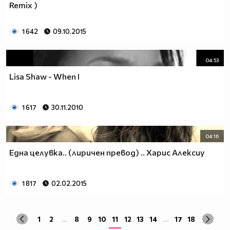
Remix )
1 642
09.10.2015
04:53
Lisa Shaw - When I
1 617
30.11.2010
04:16
Една целувка.. (лиричен превод) .. Харис Алексиу
1 817
02.02.2015
1
2
...
8
9
10
11
12
13
14
...
17
18