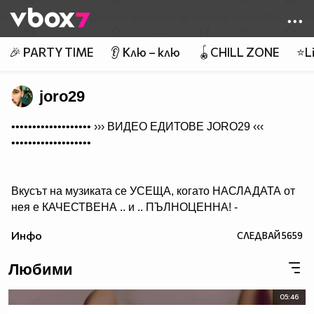
Member of
👾
🎉 PARTY TIME
👂 Клю – клю
🪀CHILL ZONE
⭐Li
joro29
••••••••••••••••••• ›››
ВИДЕО ЕДИТОВЕ JORO29
‹‹‹
•••••••••••••••••••
Вкусът на музиката се УСЕЩА, когато НАСЛАДАТА от
нея е КАЧЕСТВЕНА .. и .. ПЪЛНОЦЕННА! -
Абонирай се..
Инфо
СЛЕДВАЙ
5659
( ако желаеш да получиш нещо, което ще слушаш с
удоволствие и след години!)
Любими
05:46