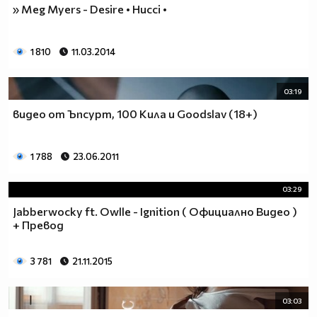
» Meg Myers - Desire • Hucci •
1 810
11.03.2014
03:19
видео от Ъпсурт, 100 Кила и Goodslav (18+)
1 788
23.06.2011
03:29
Jabberwocky ft. Owlle - Ignition ( Официално Видео )
+ Превод
3 781
21.11.2015
03:03