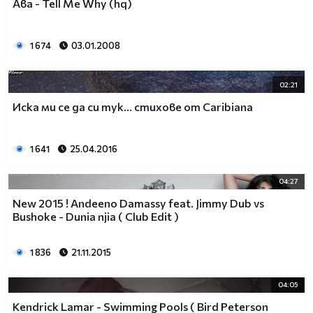
Aвa - Tell Me Why (hq)
1 674
03.01.2008
02:21
Иска ми се да си тук... стихове от Caribiana
1 641
25.04.2016
04:27
New 2015 ! Andeeno Damassy feat. Jimmy Dub vs
Bushoke - Dunia njia ( Club Edit )
1 836
21.11.2015
04:05
Kendrick Lamar - Swimming Pools ( Bird Peterson