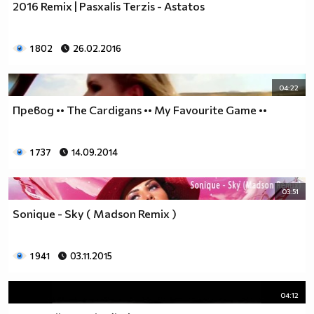
2016 Remix | Pasxalis Terzis - Astatos
1 802
26.02.2016
04:22
Превод •• The Cardigans •• My Favourite Game ••
1 737
14.09.2014
03:51
Sonique - Sky ( Madson Remix )
1 941
03.11.2015
04:12