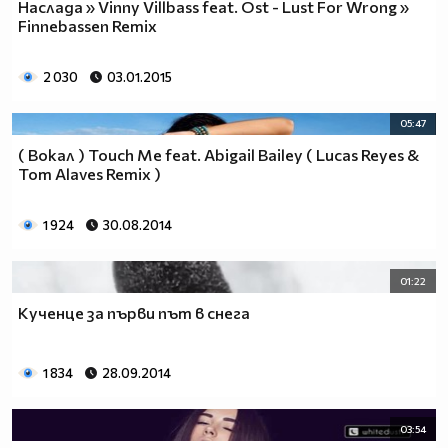
Наслада » Vinny Villbass feat. Ost - Lust For Wrong »
Finnebassen Remix
2 030
03.01.2015
05:47
( Вокал ) Touch Me feat. Abigail Bailey ( Lucas Reyes &
Tom Alaves Remix )
1 924
30.08.2014
01:22
Kученце за първи път в снега
1 834
28.09.2014
03:54