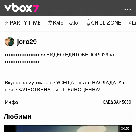
Member of
👾
🎉 PARTY TIME
👂 Клю – клю
🪀CHILL ZONE
⭐Li
joro29
••••••••••••••••••• ›››
ВИДЕО ЕДИТОВЕ JORO29
‹‹‹
•••••••••••••••••••
Вкусът на музиката се УСЕЩА, когато НАСЛАДАТА от
нея е КАЧЕСТВЕНА .. и .. ПЪЛНОЦЕННА! -
Абонирай се..
Инфо
СЛЕДВАЙ
5659
( ако желаеш да получиш нещо, което ще слушаш с
удоволствие и след години!)
Любими
00:56