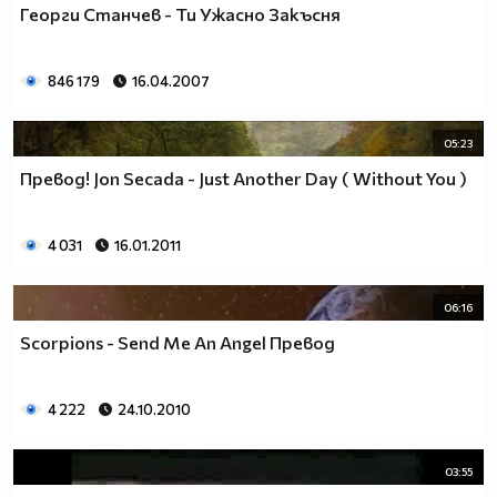
Георги Станчев - Ти Ужасно Закъсня
846 179
16.04.2007
05:23
Превод! Jon Secada - Just Another Day ( Without You )
4 031
16.01.2011
06:16
Scorpions - Send Me An Angel Превод
4 222
24.10.2010
03:55