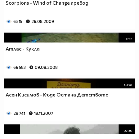
Scorpions - Wind of Change превод
6 515
26.08.2009
03:12
Атлас - Кукла
66 583
09.08.2008
03:01
Асен Кисимов - Къде Остана Детството
28 741
18.11.2007
02:50