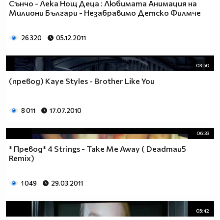
Сънчо - Лека Нощ Деца : Любимата Анимация на
Милиони Българи - Незабравимо Детско Филмче
26 320
05.12.2011
03:50
(превод) Kaye Styles - Brother Like You
8 011
17.07.2010
06:33
* Превод* 4 Strings - Take Me Away ( Deadmau5
Remix)
1 049
29.03.2011
05:42