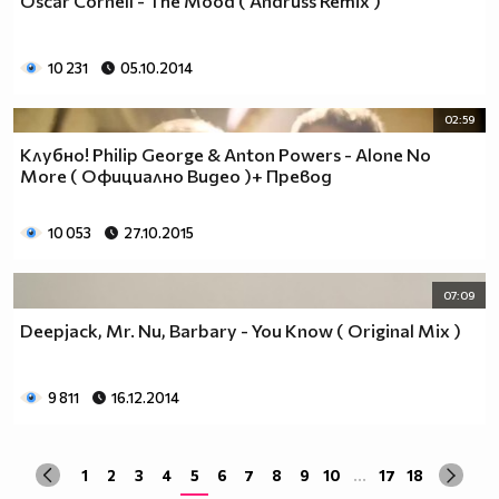
Oscar Cornell - The Mood ( Andruss Remix )
10 231
05.10.2014
02:59
Клубно! Philip George & Anton Powers - Alone No
More ( Официално Видео )+ Превод
10 053
27.10.2015
07:09
Deepjack, Mr. Nu, Barbary - You Know ( Original Mix )
9 811
16.12.2014
1
2
3
4
5
6
7
8
9
10
...
17
18