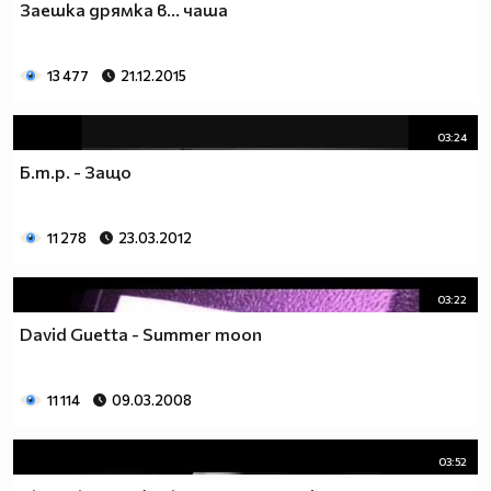
Заешка дрямка в… чаша
13 477
21.12.2015
03:24
Б.т.р. - Защо
11 278
23.03.2012
03:22
David Guetta - Summer moon
11 114
09.03.2008
03:52