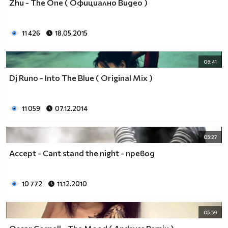
Zhu - The One ( Официално Видео )
11 426
18.05.2015
06:41
Dj Runo - Into The Blue ( Оriginal Mix )
11 059
07.12.2014
05:27
Accept - Cant stand the night - превод
10 772
11.12.2010
05:59