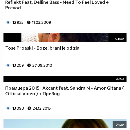
Reflekt Feat. Delline Bass - Need To Feel Loved +
Prevod
12 925
11.03.2009
04:09
Tose Proeski - Boze, brani je od zla
13 209
27.09.2010
03:03
Премиера 2015 ! Akcent feat. Sandra N - Amor Gitana (
Official Video ) + Превод
13 090
24.12.2015
04:29