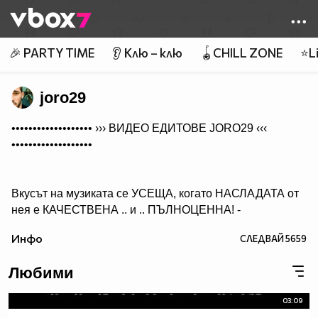
Member of
👾
🎉 PARTY TIME
👂 Клю – клю
🪀CHILL ZONE
⭐Li
joro29
••••••••••••••••••• ›››
ВИДЕО ЕДИТОВЕ JORO29
‹‹‹
•••••••••••••••••••
Вкусът на музиката се УСЕЩА, когато НАСЛАДАТА от
нея е КАЧЕСТВЕНА .. и .. ПЪЛНОЦЕННА! -
Абонирай се..
Инфо
СЛЕДВАЙ
5659
( ако желаеш да получиш нещо, което ще слушаш с
удоволствие и след години!)
Любими
03:09