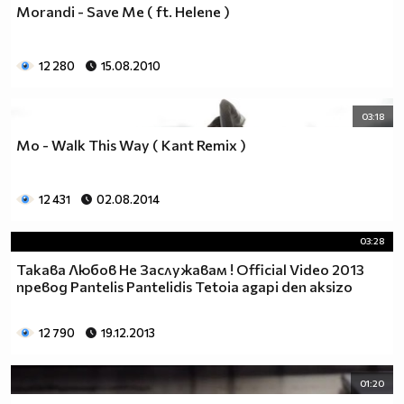
Morandi - Save Me ( ft. Helene )
12 280
15.08.2010
03:18
Mo - Walk This Way ( Kant Remix )
12 431
02.08.2014
03:28
Такава Любов Не Заслужавам ! Official Video 2013
превод Pantelis Pantelidis Tetoia agapi den aksizo
12 790
19.12.2013
01:20