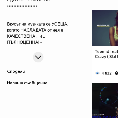
•••••••••••••••••••
Вкусът на музиката се УСЕЩА,
когато НАСЛАДАТА от нея е
КАЧЕСТВЕНА .. и ..
ПЪЛНОЦЕННА! -
Абонирай се..
Teemid feat.
( ако желаеш да получиш нещо,
Crazy ( Stil
което ще слушаш с удоволствие
и след години!)
Сподели
4 832
Напиши съобщение