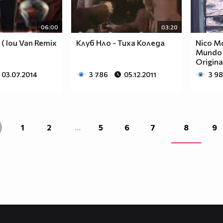
06:00
03:20
 ( lou Van Remix
Клуб Нло - Тиха Коледа
Nico Mo
Mundo -
Origina
03.07.2014
3 786
05.12.2011
3 9
1
2
...
5
6
7
8
9