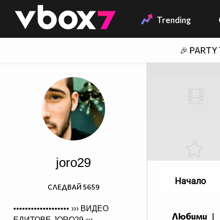
Member of
👾
Trending
🎉 PARTY
joro29
Начало
СЛЕДВАЙ
5659
••••••••••••••••••• ›››
ВИДЕО
Любими
|
ЕДИТОВЕ JORO29
‹‹‹