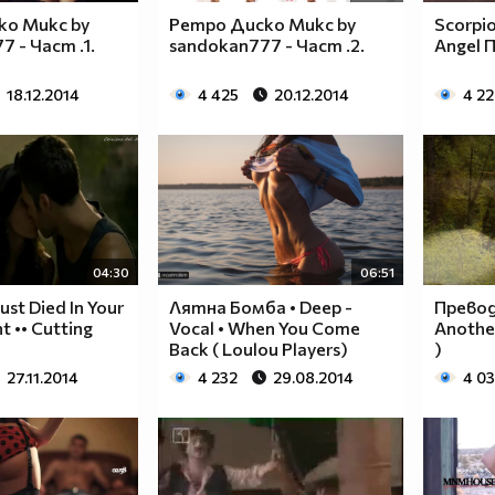
ко Микс by
Ретро Диско Микс by
Scorpi
 - Част .1.
sandokan777 - Част .2.
Angel 
18.12.2014
4 425
20.12.2014
4 22
04:30
06:51
Just Died In Your
Лятна Бомба • Deep -
Превод!
t •• Cutting
Vocal • When You Come
Another
Back ( Loulou Players)
)
27.11.2014
4 232
29.08.2014
4 03