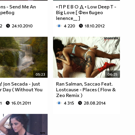
ons - Send Me An
• П Р Е В О Д • Low Deep T -
Превод
Big Love [ Фен видео
lenence__ ]
2
24.10.2010
4 220
18.10.2012
05:23
06:25
 Jon Secada - Just
Ran Salman, Saccao Feat.
 Day ( Without You
Lostcause - Places ( Flow &
Zeo Remix )
1
16.01.2011
4 315
28.08.2014