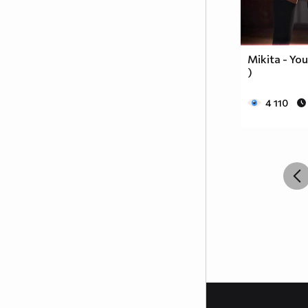
Mikita - You
)
4 110