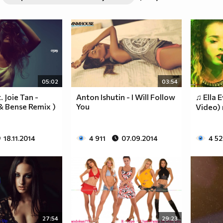
05:02
03:54
 Joie Tan -
Anton Ishutin - I Will Follow
♫ Ella E
 & Bense Remix )
You
Video)
18.11.2014
4 911
07.09.2014
4 5
27:54
29:23