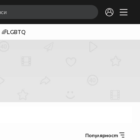
🌈LGBTQ
Популярност