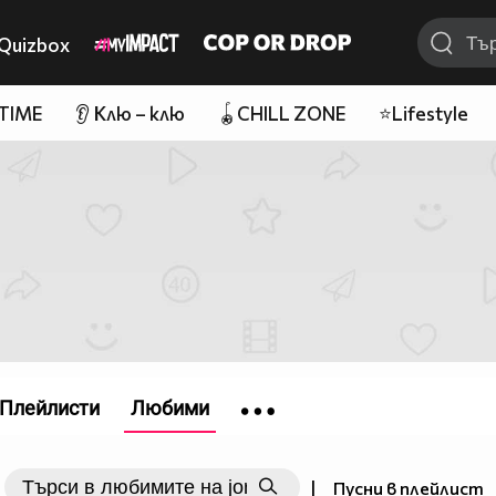
Quizbox
 TIME
👂 Клю – клю
🪀CHILL ZONE
⭐Lifestyle
Плейлисти
Любими
|
Пусни в плейлист