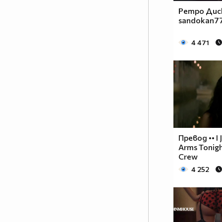
Ретро Дис
sandokan777
4 471
Превод •• I 
Arms Tonigh
Crew
4 252