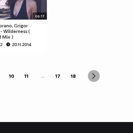
06:17
rano, Grigor
 Wilderness (
l Mix )
82
20.11.2014
10
11
...
17
18