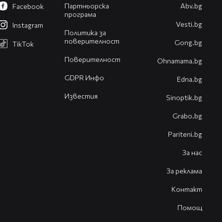
Партньорска
Abv.bg
Facebook
програма
Vesti.bg
Instagram
Политика за
поверителност
Gong.bg
TikTok
Поверителност
Оhnamama.bg
GDPR Инфо
Edna.bg
Известия
Sinoptik.bg
Grabo.bg
Pariteni.bg
За нас
За реклама
Контакт
Помощ