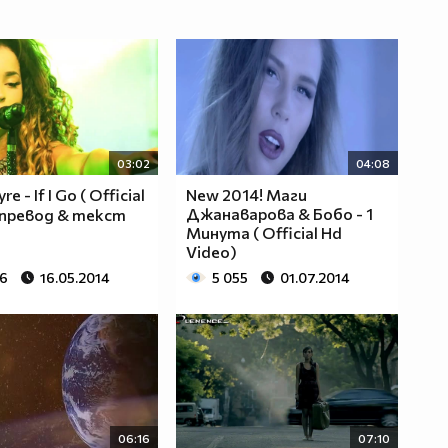
03:02
04:08
yre - If I Go ( Official
New 2014! Маги
Джанаварова & Бобо - 1
 превод & текст
Минута ( Official Hd
Video)
26
16.05.2014
5 055
01.07.2014
06:16
07:10