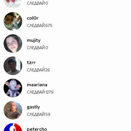
СЛЕДВАЙ
0
col0r
СЛЕДВАЙ
675
mujity
СЛЕДВАЙ
0
tzrr
СЛЕДВАЙ
26
maariana
СЛЕДВАЙ
1279
gastly
СЛЕДВАЙ
59
petercho