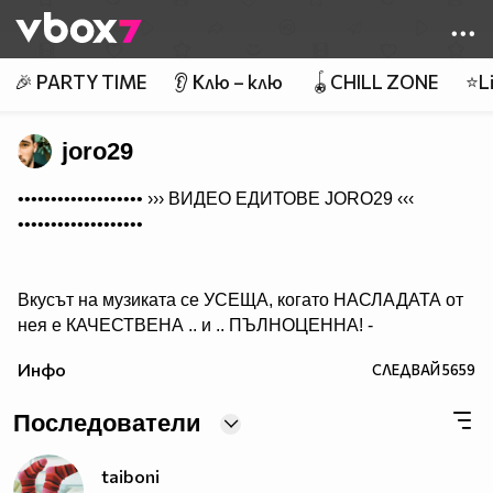
Member of
👾
🎉 PARTY TIME
👂 Клю – клю
🪀CHILL ZONE
⭐Li
joro29
••••••••••••••••••• ›››
ВИДЕО ЕДИТОВЕ JORO29
‹‹‹
•••••••••••••••••••
Вкусът на музиката се УСЕЩА, когато НАСЛАДАТА от
нея е КАЧЕСТВЕНА .. и .. ПЪЛНОЦЕННА! -
Абонирай се..
Инфо
СЛЕДВАЙ
5659
( ако желаеш да получиш нещо, което ще слушаш с
удоволствие и след години!)
Последователи
taiboni