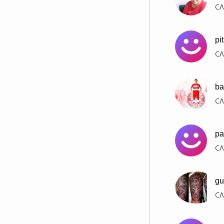
СЛ
pi
СЛ
ba
СЛ
pa
СЛ
gu
СЛ