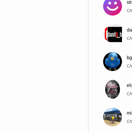
st
СЛ
da
СЛ
bg
СЛ
el
СЛ
mi
СЛ