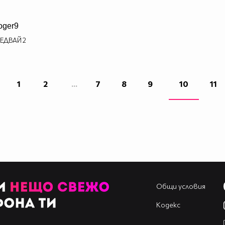
oger9
ЕДВАЙ
2
1
2
...
7
8
9
10
11
Общи условия
Кодекс