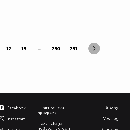
12
13
...
280
281
Партньорска
Abv.bg
Facebook
програма
Vesti.bg
Instagram
Политика за
поверителност
Gong.bg
TikTok