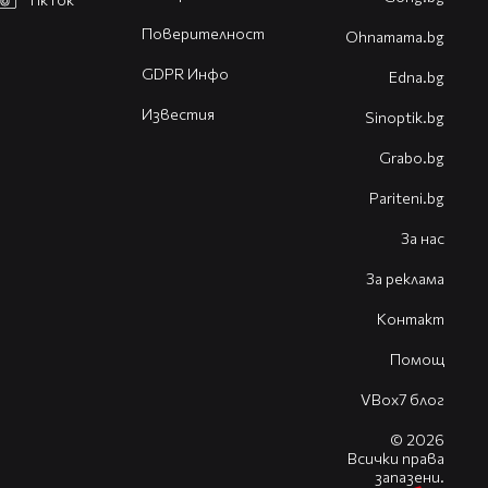
Поверителност
Оhnamama.bg
GDPR Инфо
Edna.bg
Известия
Sinoptik.bg
Grabo.bg
Pariteni.bg
За нас
За реклама
Контакт
Помощ
VBox7 блог
© 2026
Всички права
запазени.