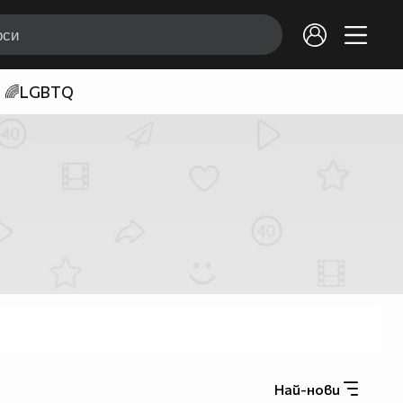
🌈LGBTQ
Най-нови