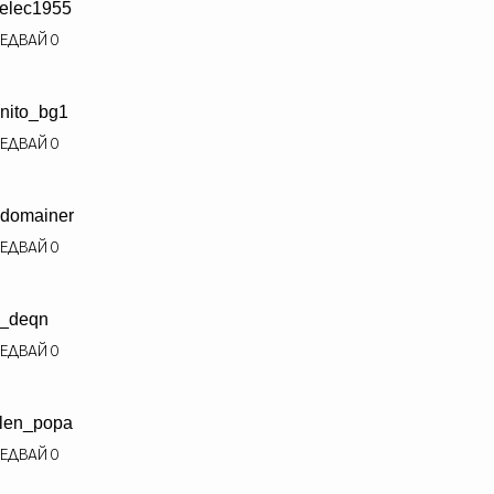
relec1955
ЕДВАЙ
0
nito_bg1
ЕДВАЙ
0
domainer
ЕДВАЙ
0
i_deqn
ЕДВАЙ
0
len_popa
ЕДВАЙ
0