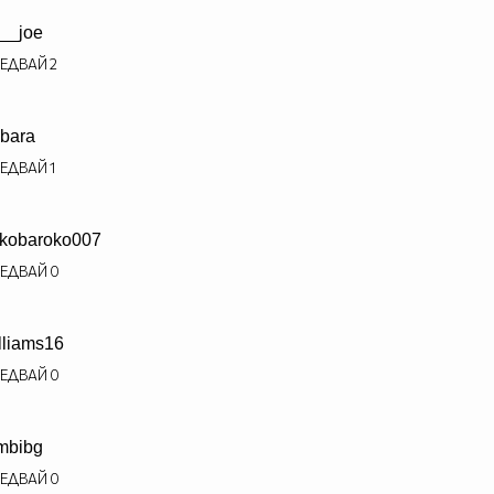
t__joe
ЕДВАЙ
2
bara
ЕДВАЙ
1
kobaroko007
ЕДВАЙ
0
lliams16
ЕДВАЙ
0
mbibg
ЕДВАЙ
0