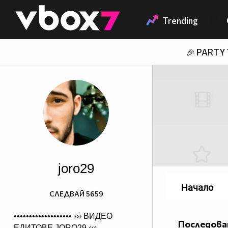
Member of
👾
Trending
🎉 PARTY
joro29
Начало
СЛЕДВАЙ
5659
••••••••••••••••••• ›››
ВИДЕО
Последова
ЕДИТОВЕ JORO29
‹‹‹