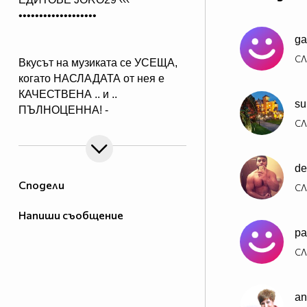
•••••••••••••••••••
ga
СЛ
Вкусът на музиката се УСЕЩА,
когато НАСЛАДАТА от нея е
КАЧЕСТВЕНА .. и ..
su
ПЪЛНОЦЕННА! -
СЛ
Абонирай се..
( ако желаеш да получиш нещо,
което ще слушаш с удоволствие
de
и след години!)
Сподели
СЛ
Напиши съобщение
pa
СЛ
an