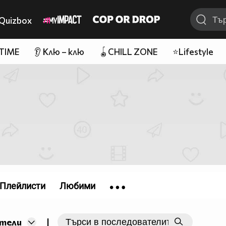
Quizbox
 TIME
👂 Клю – клю
🪀CHILL ZONE
⭐Lifestyle
Плейлисти
Любими
|
тели