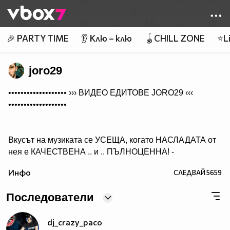
Member of
👾
🎉 PARTY TIME
👂 Клю – клю
🪀CHILL ZONE
⭐Li
joro29
••••••••••••••••••• ›››
ВИДЕО ЕДИТОВЕ JORO29
‹‹‹
•••••••••••••••••••
Вкусът на музиката се УСЕЩА, когато НАСЛАДАТА от
нея е КАЧЕСТВЕНА .. и .. ПЪЛНОЦЕННА! -
Абонирай се..
Инфо
СЛЕДВАЙ
5659
( ако желаеш да получиш нещо, което ще слушаш с
удоволствие и след години!)
Последователи
dj_crazy_paco