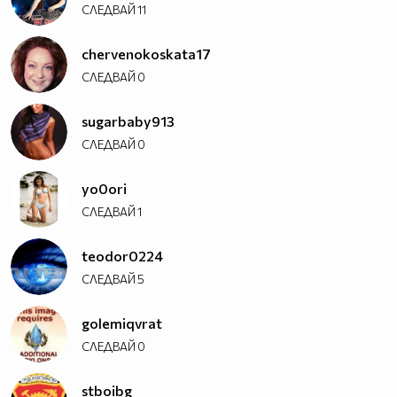
СЛЕДВАЙ
11
chervenokoskata17
СЛЕДВАЙ
0
sugarbaby913
СЛЕДВАЙ
0
yo0ori
СЛЕДВАЙ
1
teodor0224
СЛЕДВАЙ
5
golemiqvrat
СЛЕДВАЙ
0
stboibg