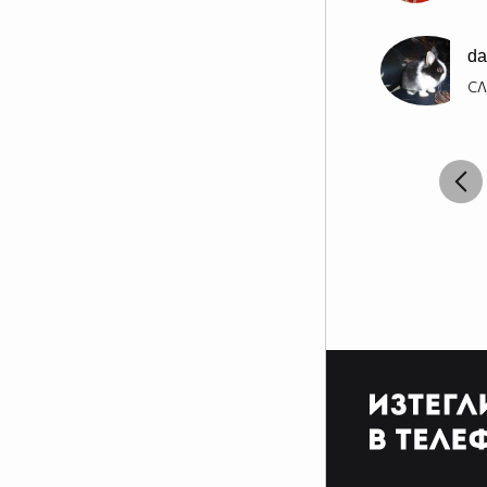
da
СЛ