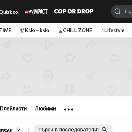
Quizbox
 TIME
👂 Клю – клю
🪀CHILL ZONE
⭐Lifestyle
Плейлисти
Любими
|
тели