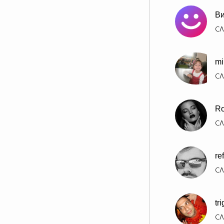
Ви
СЛ
mi
СЛ
Ro
СЛ
re
СЛ
tri
СЛ