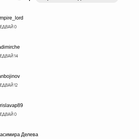
mpire_lord
ЕДВАЙ
0
adimirche
ЕДВАЙ
14
anbojinov
ЕДВАЙ
12
rislavap89
ЕДВАЙ
0
асимира Делева