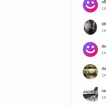
u
СЛ
li
СЛ
do
СЛ
da
СЛ
ra
СЛ