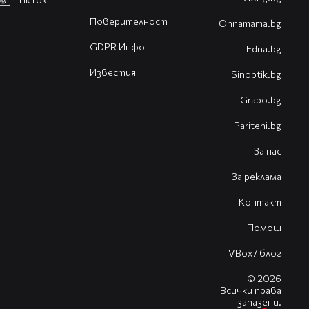
Поверителност
Оhnamama.bg
GDPR Инфо
Edna.bg
Известия
Sinoptik.bg
Grabo.bg
Pariteni.bg
За нас
За реклама
Контакт
Помощ
VBox7 блог
© 2026
Всички права
запазени.