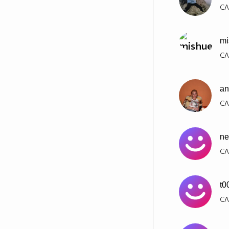
СЛ
mi
СЛ
an
СЛ
ne
СЛ
t0
СЛ