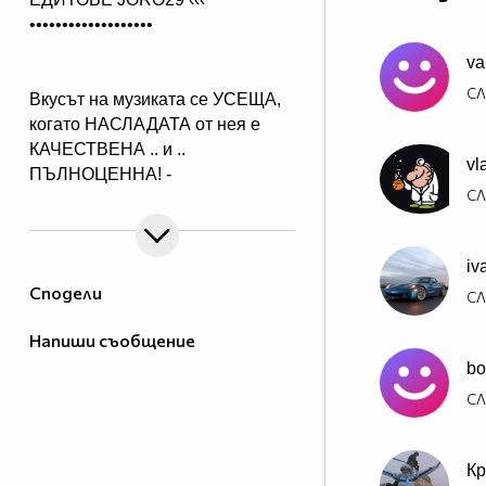
•••••••••••••••••••
va
СЛ
Вкусът на музиката се УСЕЩА,
когато НАСЛАДАТА от нея е
КАЧЕСТВЕНА .. и ..
vl
ПЪЛНОЦЕННА! -
СЛ
Абонирай се..
( ако желаеш да получиш нещо,
което ще слушаш с удоволствие
iv
и след години!)
Сподели
СЛ
Напиши съобщение
bo
СЛ
Кр