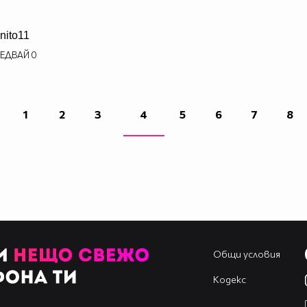
nito11
ЕДВАЙ
0
1
2
3
4
5
6
7
8
Общи условия
Кодекс