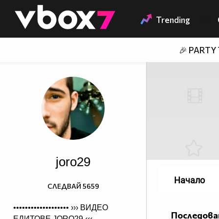
Member of
👾
Trending
🎉 PARTY
joro29
Начало
СЛЕДВАЙ
5659
••••••••••••••••••• ›››
ВИДЕО
Последова
ЕДИТОВЕ JORO29
‹‹‹