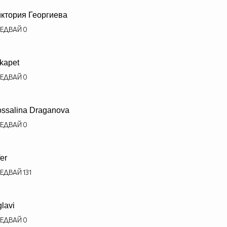
ктория Георгиева
ЕДВАЙ
0
kapet
ЕДВАЙ
0
ssalina Draganova
ЕДВАЙ
0
fer
ЕДВАЙ
131
glavi
ЕДВАЙ
0