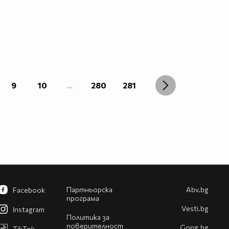
9
10
...
280
281
Партньорска
Abv.bg
Facebook
програма
Vesti.bg
Instagram
Политика за
поверителност
Gong.bg
TikTok