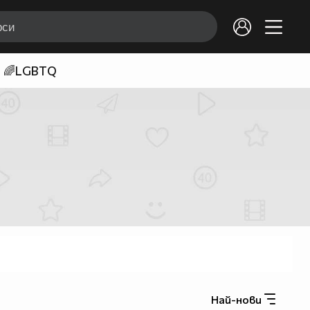
🌈LGBTQ
Най-нови