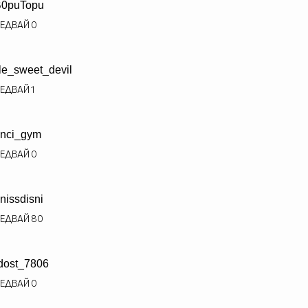
B0puTopu
ЕДВАЙ
0
tlle_sweet_devil
ЕДВАЙ
1
nci_gym
ЕДВАЙ
0
nissdisni
ЕДВАЙ
80
dost_7806
ЕДВАЙ
0