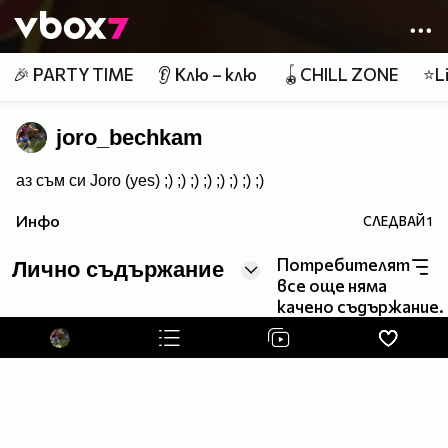
Member of
👾
🎉 PARTY TIME
👂 Клю – клю
🪀CHILL ZONE
⭐Li
joro_bechkam
аз съм си Joro (yes) ;) ;) ;) ;) ;) ;) ;) ;)
Инфо
СЛЕДВАЙ
1
Потребителят
Лично съдържание
все още няма
качено съдържание.