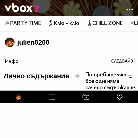
Member of
👾
🎉 PARTY TIME
👂 Клю – клю
🪀CHILL ZONE
⭐Li
julien0200
Инфо
СЛЕДВАЙ
3
Потребителят
Лично съдържание
все още няма
качено съдържание.