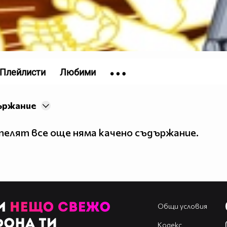
Плейлисти
Любими
ържание
елят все още няма качено съдържание.
Общи условия
Кодекс