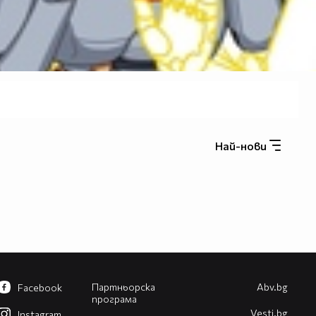
Най-нови
Партньорска
Abv.bg
Facebook
програма
Vesti.bg
Instagram