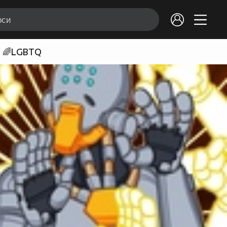
🌈LGBTQ