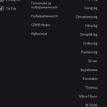
Политика за
поверителност
Gong.bg
TikTok
Поверителност
Оhnamama.bg
GDPR Инфо
Edna.bg
Известия
Sinoptik.bg
Grabo.bg
Pariteni.bg
За нас
За реклама
Контакт
Помощ
VBox7 блог
© 2026