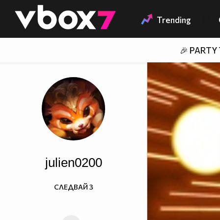
Member of
👾
Trending
🎉 PARTY
julien0200
СЛЕДВАЙ
3