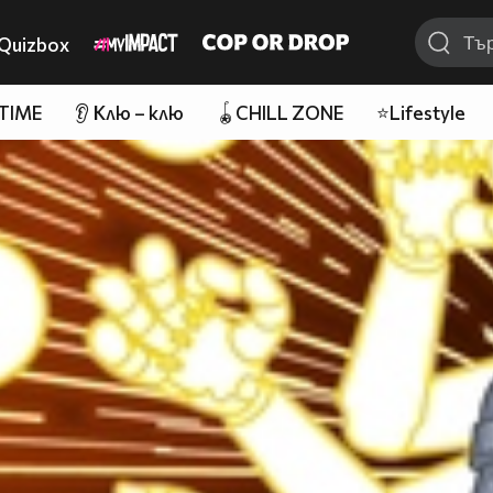
Quizbox
 TIME
👂 Клю – клю
🪀CHILL ZONE
⭐Lifestyle