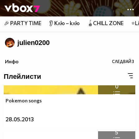
Member of
👾
🎉 PARTY TIME
👂 Клю – клю
🪀CHILL ZONE
⭐Li
julien0200
Инфо
СЛЕДВАЙ
3
Плейлисти
0
Pokemon songs
28.05.2013
5