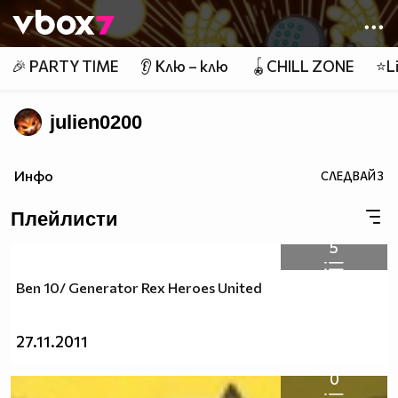
Member of
👾
🎉 PARTY TIME
👂 Клю – клю
🪀CHILL ZONE
⭐Li
julien0200
Инфо
СЛЕДВАЙ
3
Плейлисти
5
Ben 10/ Generator Rex Heroes United
27.11.2011
0