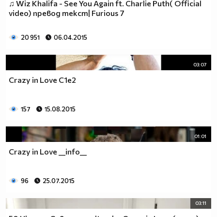
♫ Wiz Khalifa - See You Again ft. Charlie Puth( Official
video) превод текст| Furious 7
20 951
06.04.2015
03:07
Crazy in Love С1е2
157
15.08.2015
01:01
Crazy in Love __info__
96
25.07.2015
03:11