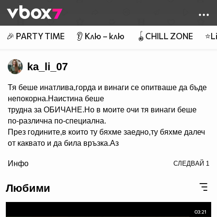
Member of
👾
🎉 PARTY TIME
👂 Клю – клю
🪀CHILL ZONE
⭐Li
ka_li_07
Тя беше инатлива,горда и винаги се опитваше да бъде
непокорна.Наистина беше
трудна за ОБИЧАНЕ.Но в моите очи тя винаги беше
по-различна по-специална.
През годините,в които ту бяхме заедно,ту бяхме далеч
от каквато и да била връзка.Аз
/> винаги я носех дълбоко в сърцето ми.Място за което
Инфо
СЛЕДВАЙ
1
другите момичета нямаха ключ.
(love) (love) (love)
Любими
Нямаш право на избор дали да бъдеш наранен - сам
можеш да избереш единствено кой да те нарани.
"Къде си Аляска"
03:21