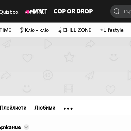
Quizbox
 TIME
👂 Клю – клю
🪀CHILL ZONE
⭐Lifestyle
Плейлисти
Любими
ържание