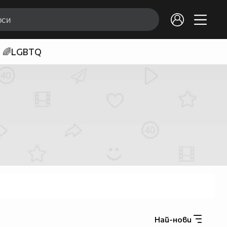
🌈LGBTQ
Най-нови