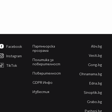
Партньорска
Abv.bg
Facebook
програма
Vesti.bg
Instagram
Политика за
поверителност
Gong.bg
TikTok
Поверителност
Оhnamama.bg
GDPR Инфо
Edna.bg
Известия
Sinoptik.bg
Grabo.bg
Pariteni.bg