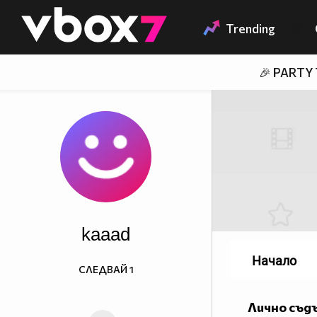
Member of
👾
Trending
🎉 PARTY
kaaad
Начало
СЛЕДВАЙ
1
Лично съд