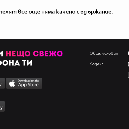
елят все още няма качено съдържание.
Общи условия
Кодекс