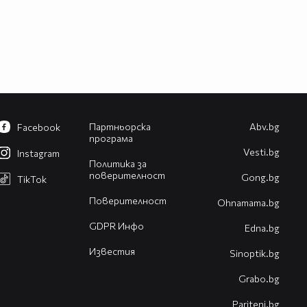
Партньорска
Abv.bg
Facebook
програма
Vesti.bg
Instagram
Политика за
поверителност
Gong.bg
TikTok
Поверителност
Оhnamama.bg
GDPR Инфо
Edna.bg
Известия
Sinoptik.bg
Grabo.bg
Pariteni.bg