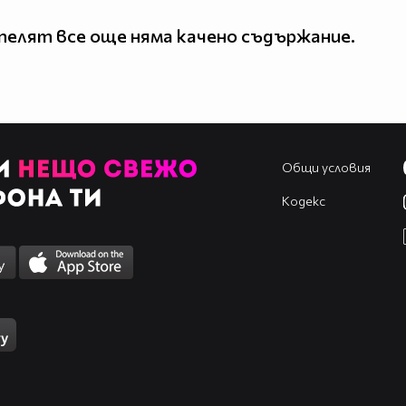
елят все още няма качено съдържание.
Общи условия
Кодекс