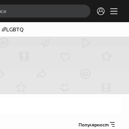
🌈LGBTQ
Популярност