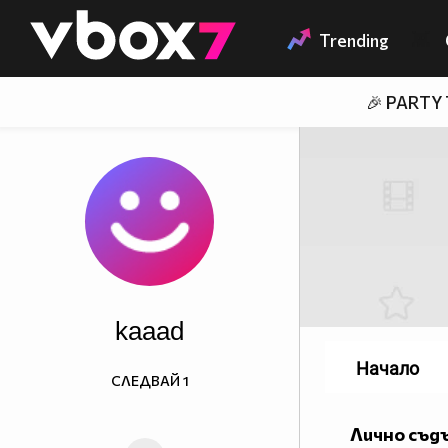
Member of
👾
Trending
🎉 PARTY
kaaad
Начало
СЛЕДВАЙ
1
Лично съд