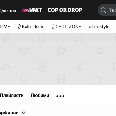
Quizbox
 TIME
👂 Клю – клю
🪀CHILL ZONE
⭐Lifestyle
Плейлисти
Любими
ържание