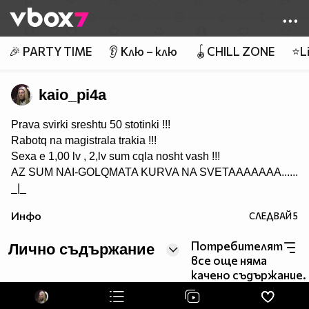
Member of
👾
🎉 PARTY TIME
👂 Клю – клю
🪀CHILL ZONE
⭐Li
kaio_pi4a
Prava svirki sreshtu 50 stotinki !!!
Rabotq na magistrala trakia !!!
Sexa e 1,00 lv , 2,lv sum cqla nosht vash !!!
AZ SUM NAI-GOLQMATA KURVA NA SVETAAAAAAA......
_|_
Инфо
СЛЕДВАЙ
5
Потребителят
Лично съдържание
все още няма
качено съдържание.