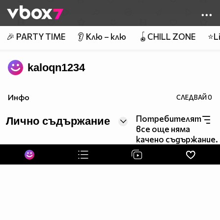
Member of
👾
🎉 PARTY TIME
👂 Клю – клю
🪀CHILL ZONE
⭐Li
kaloqn1234
Инфо
СЛЕДВАЙ
0
Потребителят
Лично съдържание
все още няма
качено съдържание.