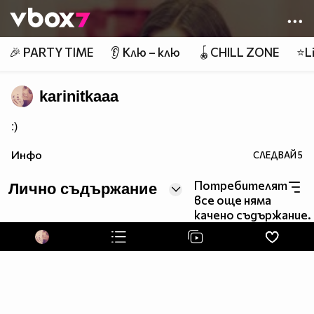
Member of
👾
🎉 PARTY TIME
👂 Клю – клю
🪀CHILL ZONE
⭐Li
karinitkaaa
:)
Инфо
СЛЕДВАЙ
5
Потребителят
Лично съдържание
все още няма
качено съдържание.