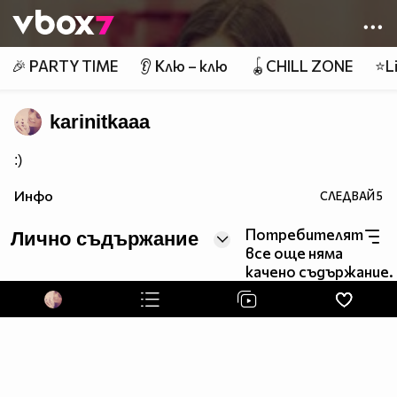
Member of
👾
🎉 PARTY TIME
👂 Клю – клю
🪀CHILL ZONE
⭐Li
karinitkaaa
:)
Инфо
СЛЕДВАЙ
5
Потребителят
Лично съдържание
все още няма
качено съдържание.