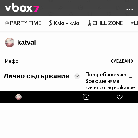
Member of
👾
🎉 PARTY TIME
👂 Клю – клю
🪀CHILL ZONE
⭐Li
katval
Инфо
СЛЕДВАЙ
9
Потребителят
Лично съдържание
все още няма
качено съдържание.