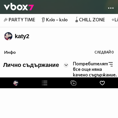
Member of
👾
🎉 PARTY TIME
👂 Клю – клю
🪀CHILL ZONE
⭐Li
katy2
Инфо
СЛЕДВАЙ
0
Потребителят
Лично съдържание
все още няма
качено съдържание.