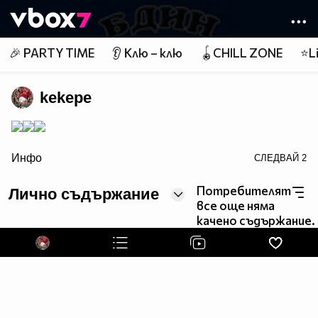
Member of
👾
🎉 PARTY TIME
👂 Клю – клю
🪀CHILL ZONE
⭐Li
kekepe
border=0>
Инфо
СЛЕДВАЙ
2
Потребителят
Лично съдържание
все още няма
качено съдържание.