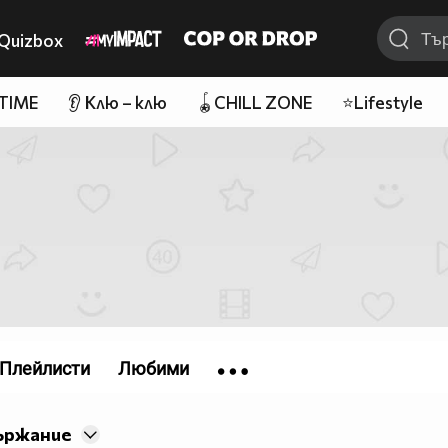
Quizbox
 TIME
👂 Клю – клю
🪀CHILL ZONE
⭐Lifestyle
Плейлисти
Любими
ържание