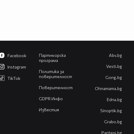
Партньорска
Abv.bg
Facebook
програма
Vesti.bg
Instagram
Политика за
поверителност
Gong.bg
TikTok
Поверителност
Оhnamama.bg
GDPR Инфо
Edna.bg
Известия
Sinoptik.bg
Grabo.bg
Pariteni.bg