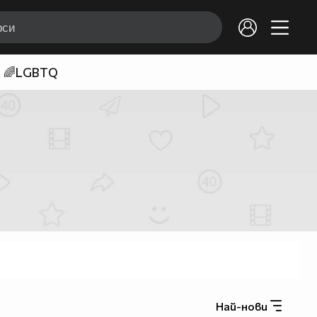
🌈LGBTQ
Най-нови