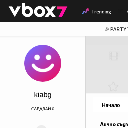
Member of
👾
Trending
🎉 PARTY
kiabg
Начало
СЛЕДВАЙ
0
Лично съд