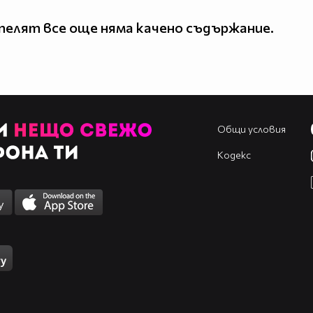
елят все още няма качено съдържание.
Общи условия
Кодекс