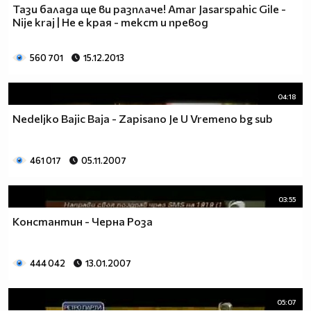
Тази балада ще ви разплаче! Amar Jasarspahic Gile -
Nije kraj | Не е края - текст и превод
560 701
15.12.2013
04:18
Nedeljko Bajic Baja - Zapisano Je U Vremeno bg sub
461 017
05.11.2007
03:55
Константин - Черна Роза
444 042
13.01.2007
05:07