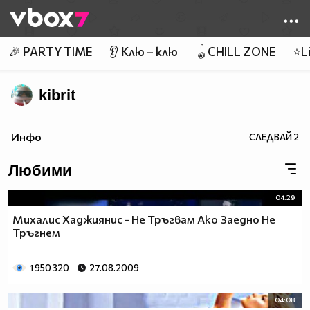
Member of
👾
🎉 PARTY TIME
👂 Клю – клю
🪀CHILL ZONE
⭐Li
kibrit
Инфо
СЛЕДВАЙ
2
Любими
04:29
Михалис Хаджиянис - Не Тръгвам Ако Заедно Не
Тръгнем
1 950 320
27.08.2009
04:08