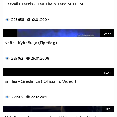
Pasxalis Terzis - Den Thelo Tetoious Filou
228 956
12.01.2007
03:50
Кеба - Кукавица (Превод)
225 162
26.01.2008
04:10
Emiliia - Greshnica ( Oficialno Video )
221 505
22.12.2011
03:23