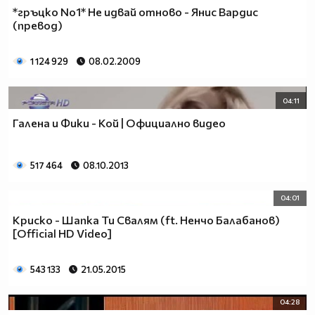
*гръцко No1* Не идвай отново - Янис Вардис
(превод)
1 124 929
08.02.2009
04:11
Галена и Фики - Кой | Официално видео
517 464
08.10.2013
04:01
Криско - Шапка Ти Свалям (ft. Ненчо Балабанов)
[Official HD Video]
543 133
21.05.2015
04:28