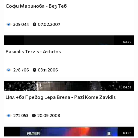
Софи Маринова - Без Теб
309 044
07.02.2007
03:29
Pasxalis Terzis - Astatos
278 706
03.11.2006
04:59
Цял +бг Превод Lepa Brena - Pazi Kome Zavidis
272 053
20.09.2008
03:22