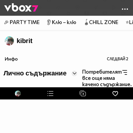
Member of
👾
🎉 PARTY TIME
👂 Клю – клю
🪀CHILL ZONE
⭐Li
kibrit
Инфо
СЛЕДВАЙ
2
Потребителят
Лично съдържание
все още няма
качено съдържание.