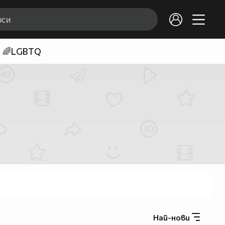
🌈LGBTQ
Най-нови