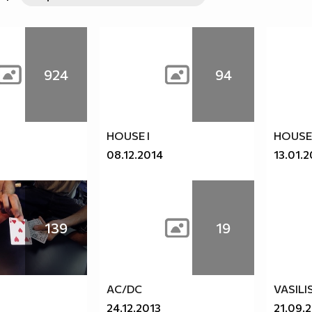
924
94
HOUSE I
HOUSE
08.12.2014
13.01.
139
19
AC/DC
VASILI
24.12.2013
21.09.