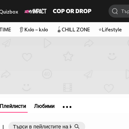
Quizbox
 TIME
👂 Клю – клю
🪀CHILL ZONE
⭐Lifestyle
Плейлисти
Любими
|