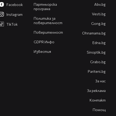
Партньорска
Abv.bg
Facebook
програма
Vesti.bg
Instagram
Политика за
поверителност
Gong.bg
TikTok
Поверителност
Оhnamama.bg
GDPR Инфо
Edna.bg
Известия
Sinoptik.bg
Grabo.bg
Pariteni.bg
За нас
За реклама
Контакт
Помощ