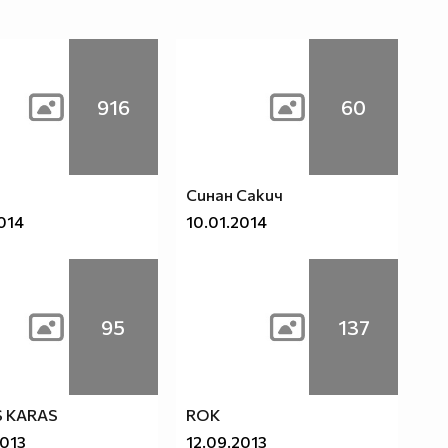
916
60
Синан Сакич
2014
10.01.2014
95
137
S KARAS
ROK
2013
12.09.2013