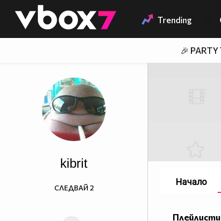
Member of
👾
Trending
🎉 PARTY
kibrit
Начало
СЛЕДВАЙ
2
Плейлисти