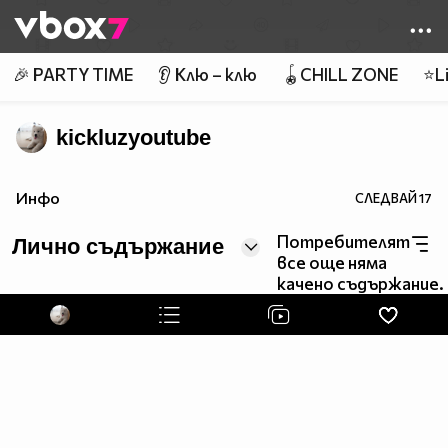
Member of
👾
🎉 PARTY TIME
👂 Клю – клю
🪀CHILL ZONE
⭐Li
kickluzyoutube
Инфо
СЛЕДВАЙ
17
Потребителят
Лично съдържание
все още няма
качено съдържание.