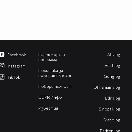
Партньорска
Abv.bg
Facebook
програма
Vesti.bg
Instagram
Политика за
поверителност
Gong.bg
TikTok
Поверителност
Оhnamama.bg
GDPR Инфо
Edna.bg
Известия
Sinoptik.bg
Grabo.bg
Pariteni.bg