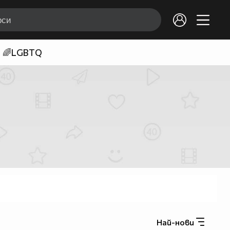
🌈LGBTQ
Най-нови