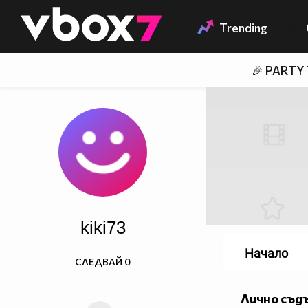
Member of
👾
Trending
🎉 PARTY
kiki73
Начало
СЛЕДВАЙ
0
Лично съд