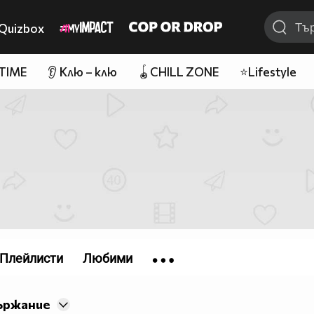
Quizbox
 TIME
👂 Клю – клю
🪀CHILL ZONE
⭐Lifestyle
Плейлисти
Любими
ържание