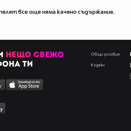
елят все още няма качено съдържание.
Общи условия
Кодекс