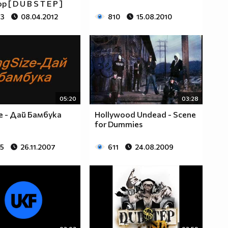
 [ D U B S T E P ]
93
08.04.2012
810
15.08.2010
05:20
03:28
ze - Дай Бамбука
Hollywood Undead - Scene
for Dummies
95
26.11.2007
611
24.08.2009