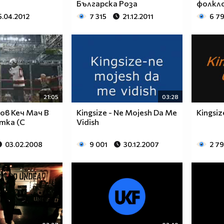
Българска Роза
фолклор
5.04.2012
7 315
21.12.2011
6 7
21:05
03:28
ов Кеч Мач В
Kingsize - Ne Mojesh Da Me
Kingsi
тка (C
Vidish
03.02.2008
9 001
30.12.2007
2 7