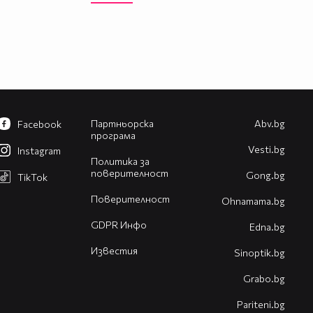
Партньорска
Abv.bg
Facebook
програма
Vesti.bg
Instagram
Политика за
поверителност
Gong.bg
TikTok
Поверителност
Оhnamama.bg
GDPR Инфо
Edna.bg
Известия
Sinoptik.bg
Grabo.bg
Pariteni.bg