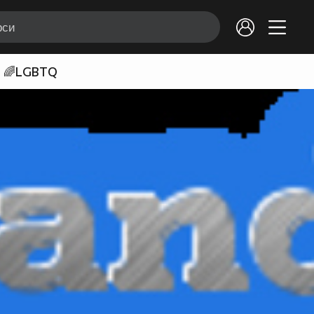
🌈LGBTQ