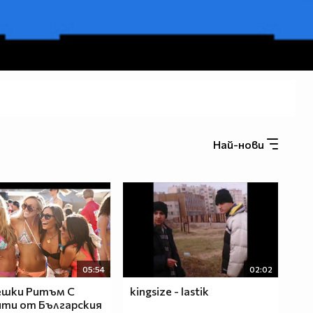
Най-нови
05:54
02:02
ешки Ритъм С
kingsize - lastik
ти от Българския