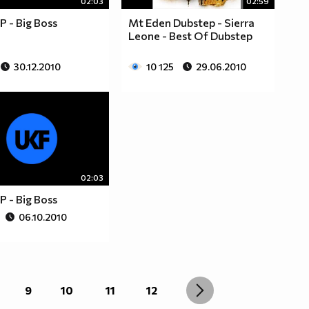
02:03
02:59
P - Big Boss
Mt Eden Dubstep - Sierra
Leone - Best Of Dubstep
30.12.2010
10 125
29.06.2010
02:03
P - Big Boss
06.10.2010
9
10
11
12