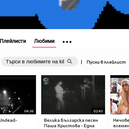
Плейлисти
Любими
|
Пусни в плейлист
04:36
02:43
Undead-
Велика Българска песен
Нечов
Паша Христова - Една
елемен