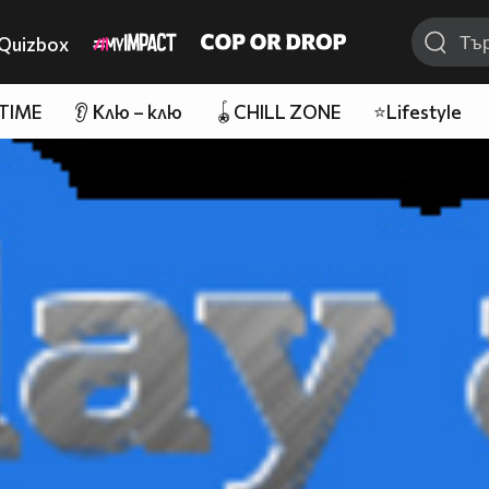
Quizbox
 TIME
👂 Клю – клю
🪀CHILL ZONE
⭐Lifestyle