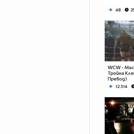
48
2
WCW - Мас
Тройна Кле
Превод)
12 314