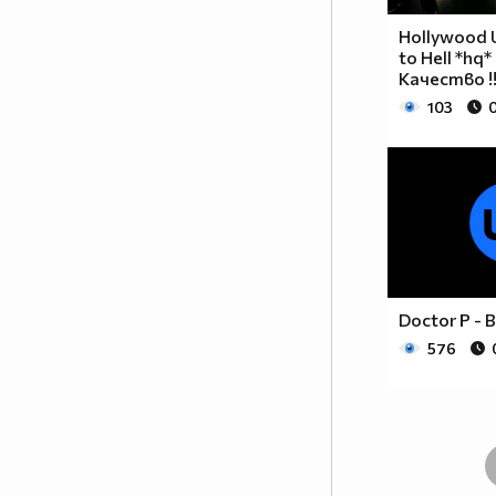
Hollywood 
to Hell *hq
Качество !
103
0
Doctor P - B
576