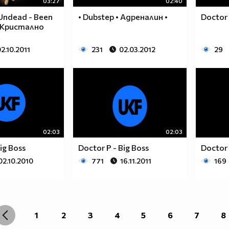
03:27
02:40
Undead - Been
• Dubstep • Адреналин •
Doctor 
* Кристално
!
2.10.2011
231
02.03.2012
29
02:03
02:03
ig Boss
Doctor P - Big Boss
Doctor 
02.10.2010
771
16.11.2011
169
1
2
3
4
5
6
7
8