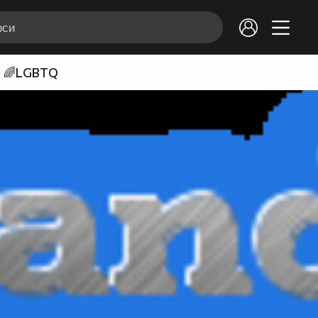
🌈LGBTQ