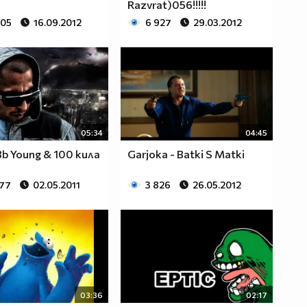
Razvrat)056!!!!!
705
16.09.2012
6 927
29.03.2012
05:34
04:45
Bb Young & 100 кила
Garjoka - Batki S Matki
477
02.05.2011
3 826
26.05.2012
03:36
02:17