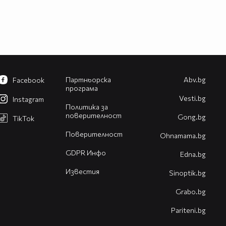
Партньорска
Abv.bg
Facebook
програма
Vesti.bg
Instagram
Политика за
поверителност
Gong.bg
TikTok
Поверителност
Оhnamama.bg
GDPR Инфо
Edna.bg
Известия
Sinoptik.bg
Grabo.bg
Pariteni.bg