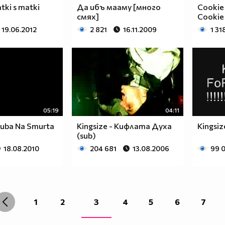
tki s matki
Да ибъ мааму [много
Cookie
смях]
Cookie 
19.06.2012
2 821
16.11.2009
1 31
05:19
04:11
Kluba Na Smurta
Kingsize - Кифлата Духа
Kingsi
(sub)
18.08.2010
204 681
13.08.2006
99 
1
2
3
4
5
6
7