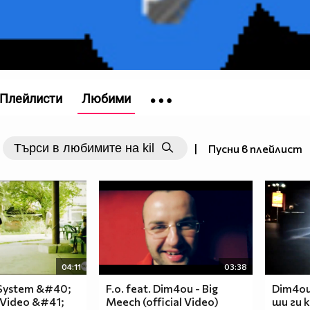
Плейлисти
Любими
|
Пусни в плейлист
04:11
03:38
 System &#40;
F.o. feat. Dim4ou - Big
Dim4ou 
D Video &#41;
Meech (official Video)
ши ги к