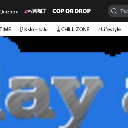
Quizbox
 TIME
👂 Клю – клю
🪀CHILL ZONE
⭐Lifestyle