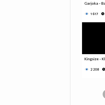
Garjoka - Ba
1 617
Kingsize - 
2 208