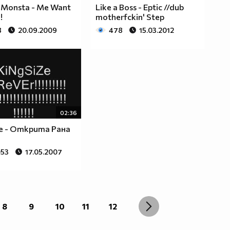
 Monsta - Me Want
Like a Boss - Eptic //dub
!
motherfckin' Step
8
20.09.2009
478
15.03.2012
02:36
ze - Открита Рана
053
17.05.2007
8
9
10
11
12