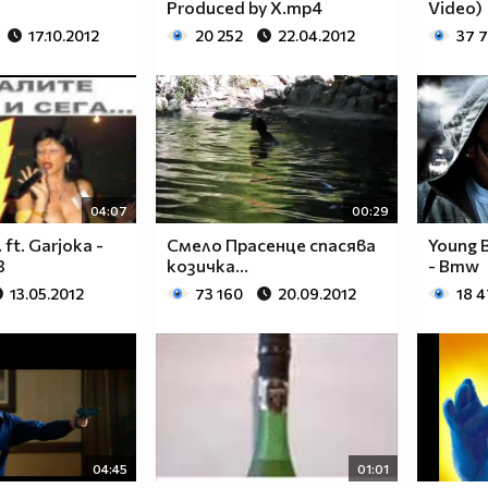
Produced by X.mp4
Video)
17.10.2012
20 252
22.04.2012
37 
04:07
00:29
 ft. Garjoka -
Смело Прасенце спасява
Young 
3
козичка...
- Bmw
13.05.2012
73 160
20.09.2012
18 
04:45
01:01