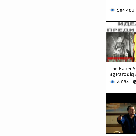
584 480
The Raper $.
Bg Parodiq 
4 684