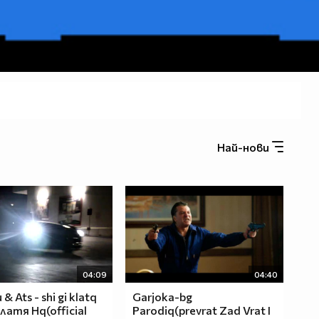
Най-нови
04:09
04:40
& Ats - shi gi klatq
Garjoka-bg
латя Hq(official
Parodiq(prevrat Zad Vrat I