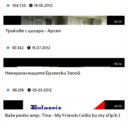
104 723
19.05.2012
02:25
Трикове с цигара - Арсен
65 342
15.07.2012
05:24
Ненормалниците Ергенски Запой
98 236
05.03.2012
02:55
Bate pesho amp; Tina - My Friends (vidio by my sl1p3r)