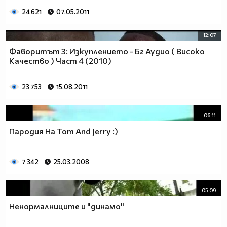
24 621
07.05.2011
12:07
Фаворитът 3: Изкуплението - Бг Аудио ( Високо
Качество ) Част 4 (2010)
23 753
15.08.2011
06:11
Пародия На Tom And Jerry :)
7 342
25.03.2008
05:09
Ненормалниците и "динамо"