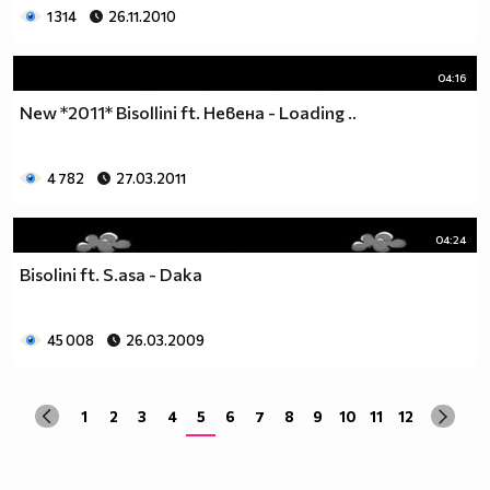
1 314
26.11.2010
04:16
New *2011* Bisollini ft. Невена - Loading ..
4 782
27.03.2011
04:24
Bisolini ft. S.asa - Daka
45 008
26.03.2009
1
2
3
4
5
6
7
8
9
10
11
12