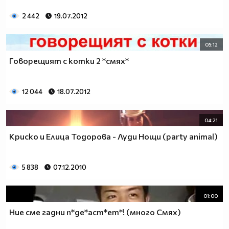
2 442
19.07.2012
05:12
Говорещият с котки 2 *смях*
12 044
18.07.2012
04:21
Криско и Елица Тодорова - Луди Нощи (party animal)
5 838
07.12.2010
01:00
Ние сме гадни п*де*аст*ет*! (много Смях)