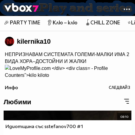
Member of
👾
🎉 PARTY TIME
👂 Клю – клю
🪀CHILL ZONE
⭐Li
kilernika10
НЕПРИЗНАВАМ СИСТЕМАТА ГОЛЕМИ-МАЛКИ ИМА 2
ВИДА ХОРА--ДОСТОЙНИ И ЖАЛКИ
- Profile
Counters">
kilo kiloto
Инфо
СЛЕДВАЙ
3
Любими
08:10
Идиотщина със sstefanov700 #1