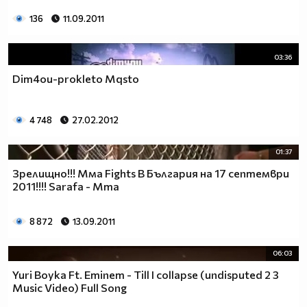
136
11.09.2011
03:36
Dim4ou-prokleto Mqsto
4 748
27.02.2012
01:37
Зрелищно!!! Мма Fights В България на 17 септември
2011!!!! Sarafa - Mma
8 872
13.09.2011
06:03
Yuri Boyka Ft. Eminem - Till I collapse (undisputed 2 3
Music Video) Full Song