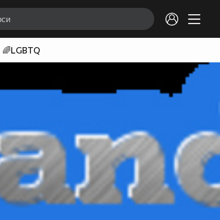
🌈LGBTQ