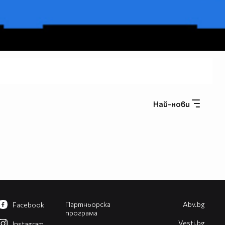
Най-нови
Партньорска
Abv.bg
Facebook
програма
Vesti.bg
Instagram