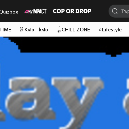
Quizbox
 TIME
👂 Клю – клю
🪀CHILL ZONE
⭐Lifestyle