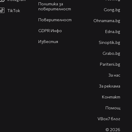
Политика за
поверителност
Gong.bg
TikTok
Поверителност
Оhnamama.bg
GDPR Инфо
Edna.bg
Известия
Sinoptik.bg
Grabo.bg
Pariteni.bg
За нас
За реклама
Контакт
Помощ
VBox7 блог
© 2026