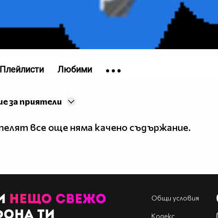
Плейлисти
Любими
е за приятели
елят все още няма качено съдържание.
Общи условия
Кодекс