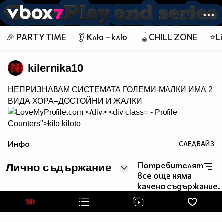
Member of
👾
🎉 PARTY TIME
👂 Клю – клю
🪀CHILL ZONE
⭐Li
kilernika10
НЕПРИЗНАВАМ СИСТЕМАТА ГОЛЕМИ-МАЛКИ ИМА 2
ВИДА ХОРА--ДОСТОЙНИ И ЖАЛКИ
- Profile
Counters">
kilo kiloto
Инфо
СЛЕДВАЙ
3
Потребителят
Лично съдържание
все още няма
качено съдържание.