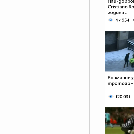
Най-добро
Cristiano R
година ..
47 954
Внимание 
тротоар - 
120 031