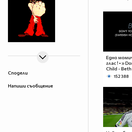
Едно моми
глас ! • » D
Child - Beth
Сподели
152 388
Напиши съобщение