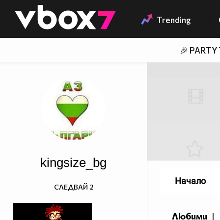
Member of
👾
Trending
🎉 PARTY
kingsize_bg
Начало
СЛЕДВАЙ
2
Любими
|