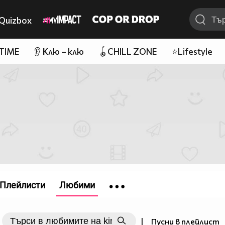
Quizbox
 TIME
👂 Клю – клю
🪀CHILL ZONE
⭐Lifestyle
Плейлисти
Любими
|
Пусни в плейлист