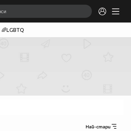
🌈LGBTQ
Най-стари