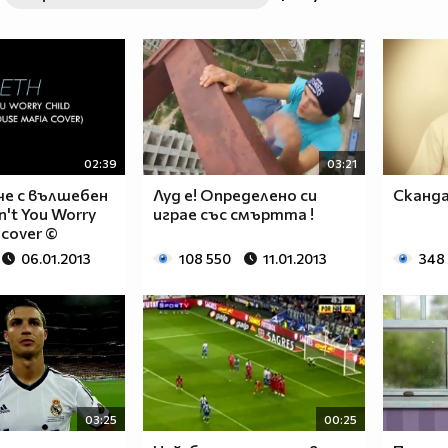
02:39
03:21
че с вълшебен
Луд е! Определено си
Сканда
on't You Worry
играе със смъртта !
 cover ©
06.01.2013
108 550
11.01.2013
348
03:25
00:25