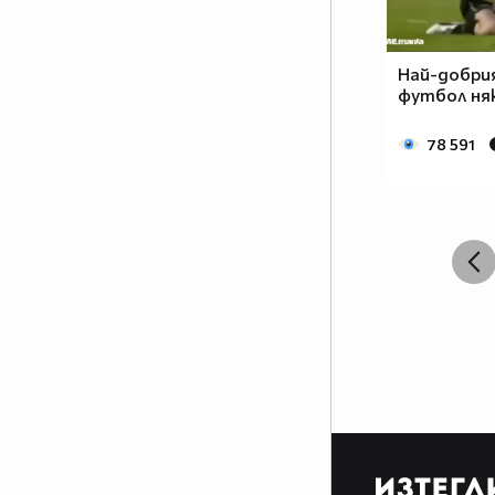
Най-добри
футбол ня
78 591