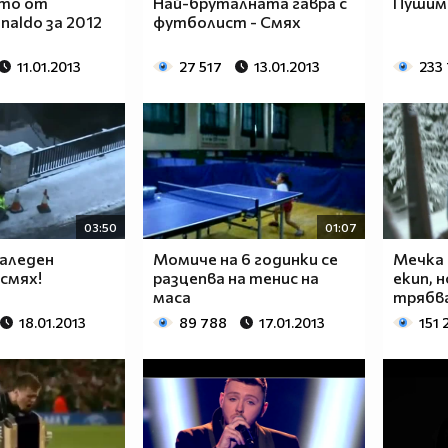
то от
Най-бруталната гавра с
Пушим
onaldo за 2012
футболист - Смях
11.01.2013
27 517
13.01.2013
233
03:50
01:07
заледен
Момиче на 6 годинки се
Мечка 
смях!
разцепва на тенис на
екип, 
маса
трябва.
18.01.2013
89 788
17.01.2013
151 