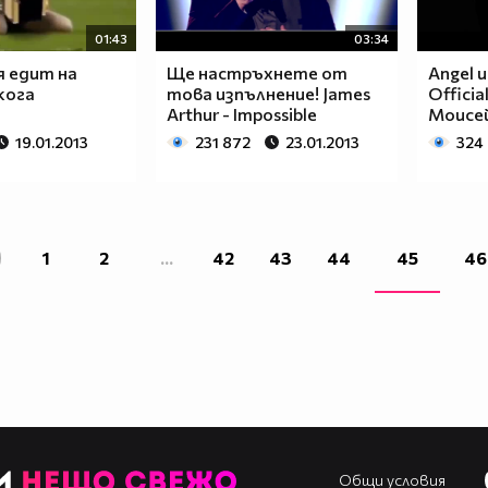
01:43
03:34
я едит на
Ще настръхнете от
Angel и
кога
това изпълнение! James
Officia
Arthur - Impossible
Моисей
19.01.2013
231 872
23.01.2013
324
1
2
...
42
43
44
45
46
Общи условия