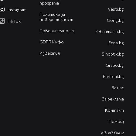
програма
Vesti.bg
Instagram
Политика за
поверителност
Gong.bg
TikTok
Поверителност
Оhnamama.bg
GDPR Инфо
Edna.bg
Известия
Sinoptik.bg
Grabo.bg
Pariteni.bg
За нас
За реклама
Контакт
Помощ
VBox7 блог