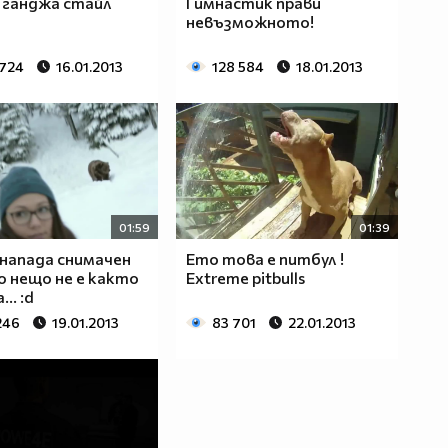
 ганджа стайл
Гимнастик прави
невъзможното!
 724
16.01.2013
128 584
18.01.2013
01:59
01:39
напада снимачен
Ето това е питбул !
но нещо не е както
Extreme pitbulls
.. :d
246
19.01.2013
83 701
22.01.2013