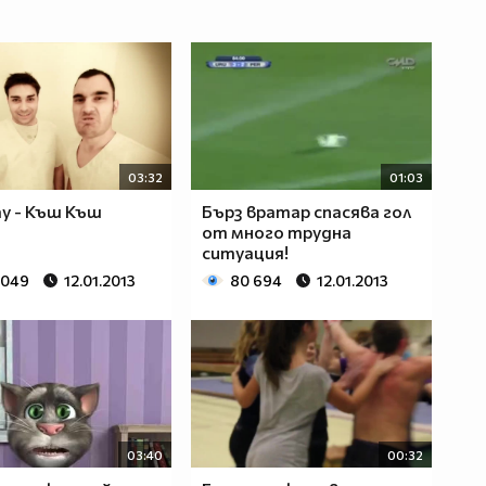
03:32
01:03
у - Къш Къш
Бърз вратар спасява гол
от много трудна
ситуация!
 049
12.01.2013
80 694
12.01.2013
03:40
00:32