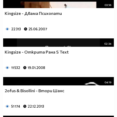
03:56
Kingsize - Двама Психопати
22 313
25.06.2007
02:34
Kingsize - Открита Рана S Text
11 532
19.01.2008
04:19
2ofus & Bisollini - Втори Шанс
51 174
22.12.2013