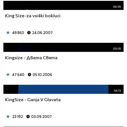
04:05
King Size-za vsi4ki bokluci
49 863
24.06.2007
03:05
Kingsize - Двата Свята
47 640
05.10.2006
04:13
KingSize - Ganja V Glavata
23 192
03.09.2007