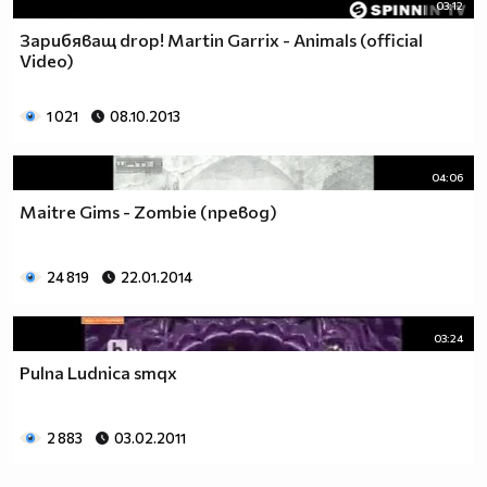
03:12
Зарибяващ drop! Martin Garrix - Animals (official
Video)
1 021
08.10.2013
04:06
Maitre Gims - Zombie (превод)
24 819
22.01.2014
03:24
Pulna Ludnica smqx
2 883
03.02.2011