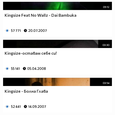
05:12
Kingsize Feat No Wallz - Dai Bambuka
57 771
20.07.2007
03:30
Kingsize-оставам себе си!
55 141
05.04.2008
03:54
Kingsize - Болна Глава
52 441
14.09.2007