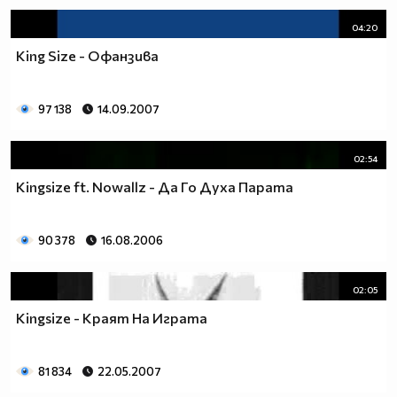
04:20
King Size - Офанзива
97 138
14.09.2007
02:54
Kingsize ft. Nowallz - Да Го Духа Парата
90 378
16.08.2006
02:05
Kingsize - Краят На Играта
81 834
22.05.2007