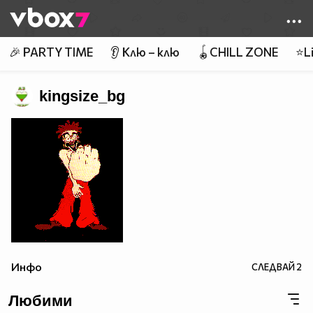
Member of
👾
🎉 PARTY TIME
👂 Клю – клю
🪀CHILL ZONE
⭐Li
kingsize_bg
Инфо
СЛЕДВАЙ
2
Любими