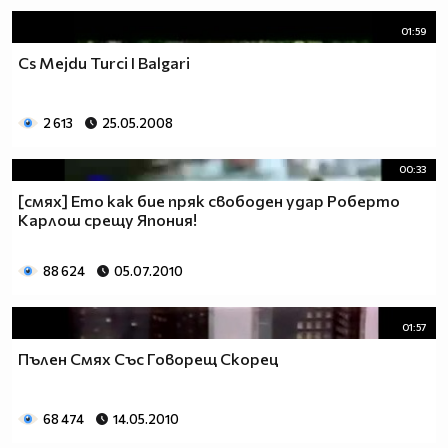
01:59
Cs Mejdu Turci I Balgari
2 613
25.05.2008
00:33
[смях] Ето как бие пряк свободен удар Роберто
Карлош срещу Япония!
88 624
05.07.2010
01:57
Пълен Смях Със Говорещ Скорец
68 474
14.05.2010