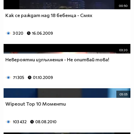
00:50
Как се раждат над 18 бебенца - Смях
3 020
16.06.2009
03:20
Невероятни изпълнения - Не опитвай това!
71 305
01.10.2009
05:05
Wipeout Top 10 Моменти
103 432
08.08.2010