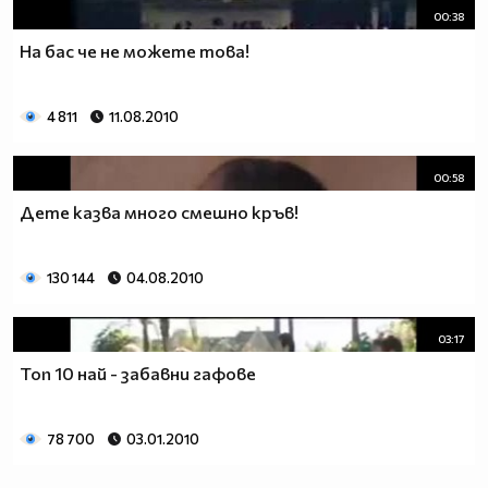
00:38
На бас че не можете това!
4 811
11.08.2010
00:58
Дете казва много смешно кръв!
130 144
04.08.2010
03:17
Топ 10 най - забавни гафове
78 700
03.01.2010