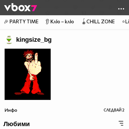
Member of
👾
🎉 PARTY TIME
👂 Клю – клю
🪀CHILL ZONE
⭐Li
kingsize_bg
Инфо
СЛЕДВАЙ
2
Любими