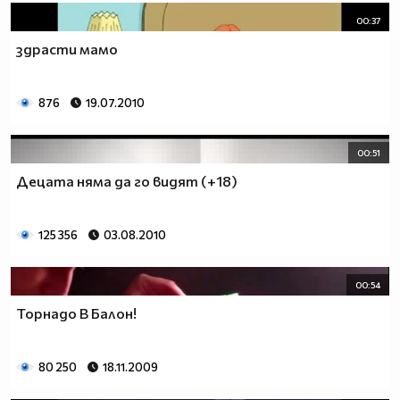
00:37
здрасти мамо
876
19.07.2010
00:51
Децата няма да го видят (+18)
125 356
03.08.2010
00:54
Торнадо В Балон!
80 250
18.11.2009