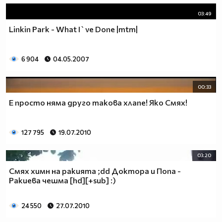
03:49
Linkin Park - What I`ve Done |mtm|
6 904
04.05.2007
00:33
Е просто няма друго такова хлапе! Яко Смях!
127 795
19.07.2010
03:20
Смях химн на ракията ;dd Доктора и Попа -
Ракиева чешма [hd][+sub] :)
24 550
27.07.2010